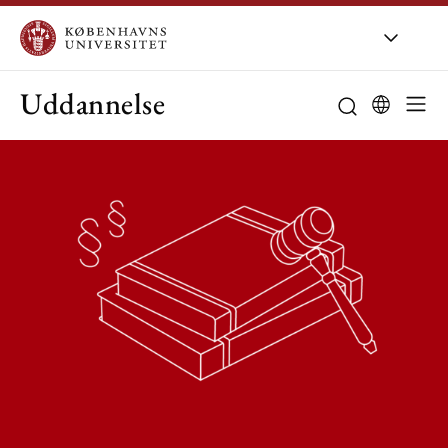
Uddannelse
Studieordning
Studievejledni