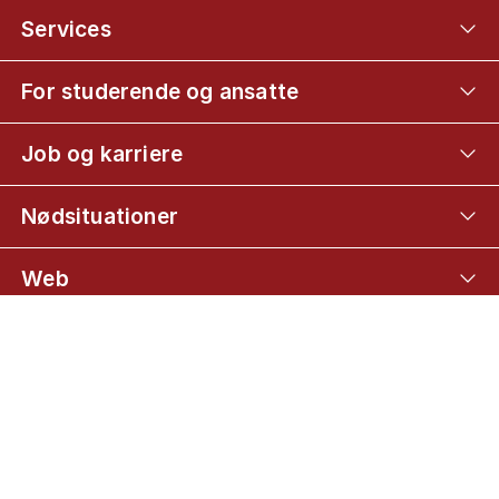
Services
For studerende og ansatte
Job og karriere
Nødsituationer
Web
Mød KU på
01
Bachelortilvalg
02
Kandidattilvalg