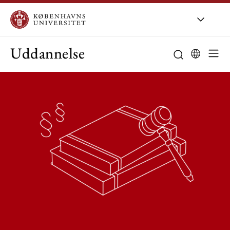
Uddannelse
Studieordning
Studievejledni