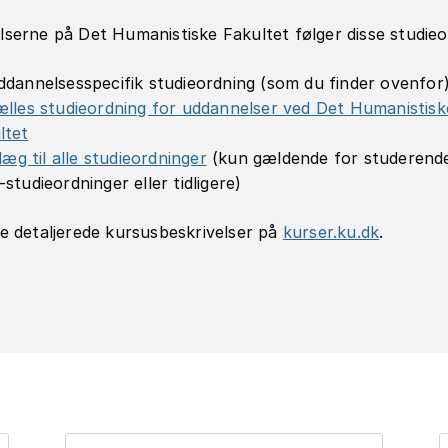
serne på Det Humanistiske Fakultet følger disse studieo
ddannelsesspecifik studieordning (som du finder ovenfor
ælles studieordning for uddannelser ved Det Humanistisk
ltet
llæg til alle studieordninger
(kun gældende for studerend
studieordninger eller tidligere)
e detaljerede kursusbeskrivelser på
kurser.ku.dk
.