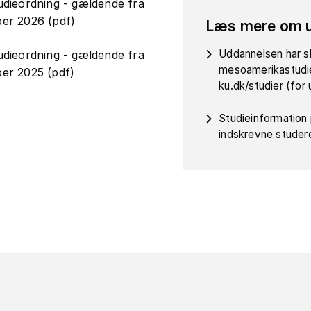
udieordning - gældende fra
er 2026 (pdf)
Læs mere om 
Uddannelsen har sk
udieordning - gældende fra
mesoamerikastudie
er 2025 (pdf)
ku.dk/studier (fo
Studieinformation
indskrevne studer