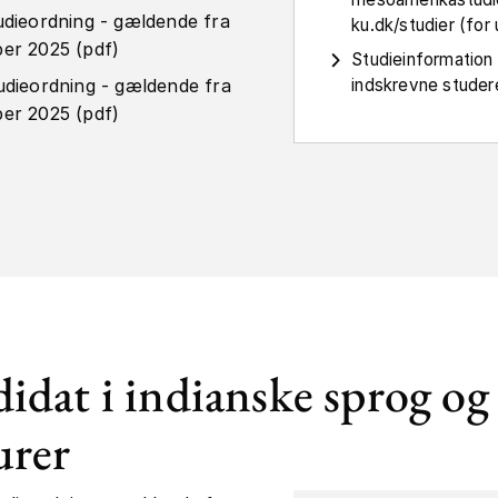
udieordning - gældende fra
ku.dk/studier (fo
er 2025 (pdf)
Studieinformation
udieordning - gældende fra
indskrevne studer
er 2025 (pdf)
idat i indianske sprog og
urer