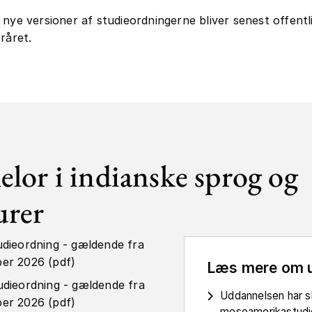
 nye versioner af studieordningerne bliver senest offentli
råret.
elor i indianske sprog og
urer
udieordning - gældende fra
er 2026 (pdf)
Læs mere om 
udieordning - gældende fra
Uddannelsen har sk
er 2026 (pdf)
mesoamerikastudi