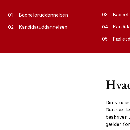
03
Bachelo
01
Bacheloruddannelsen
04
Kandida
02
Kandidatuddannelsen
05
Fællesd
Hvad
Din studie
Den sætter
beskriver 
gælder for