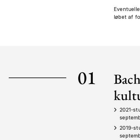
Eventuelle
løbet af fo
01
Bach
kult
2021-st
septemb
2019-st
septemb