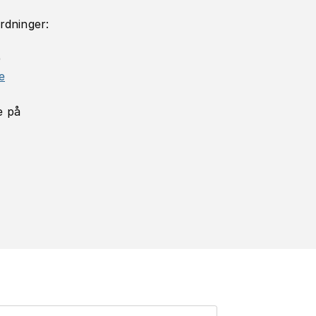
rdninger:
)
e
e på