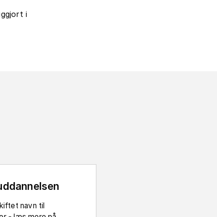
ggjort i
uddannelsen
iftet navn til
er - læs mere på