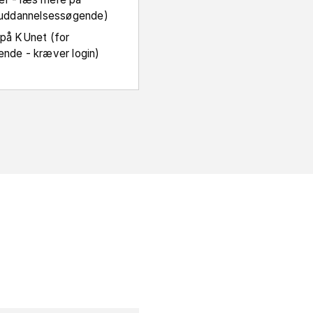
r uddannelsessøgende)
 på KUnet (for
ende - kræver login)