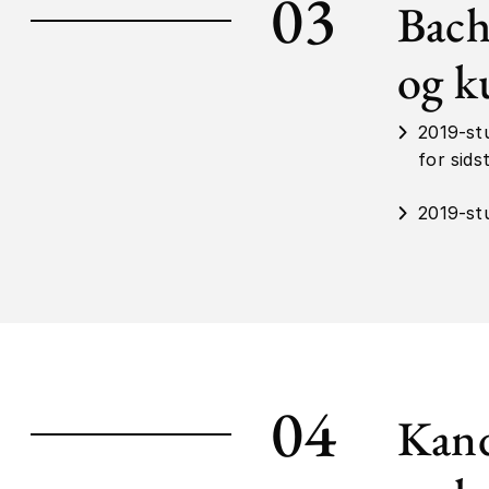
03
Bach
og k
2019-st
for sids
2019-stu
04
Kand