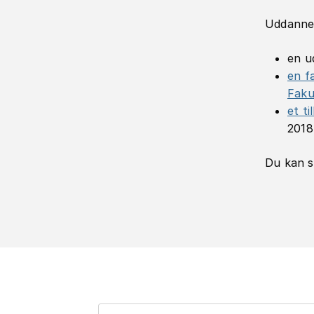
Uddannel
en u
en f
Faku
et ti
2018-
Du kan s