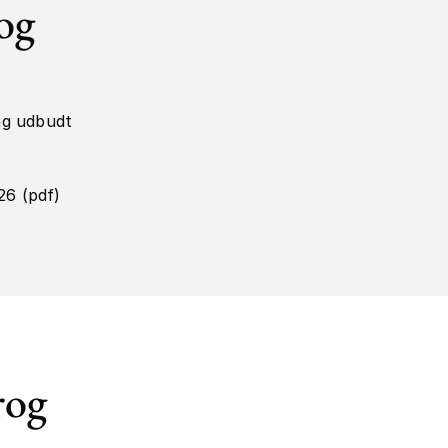
rog
ng udbudt
26 (pdf)
rog