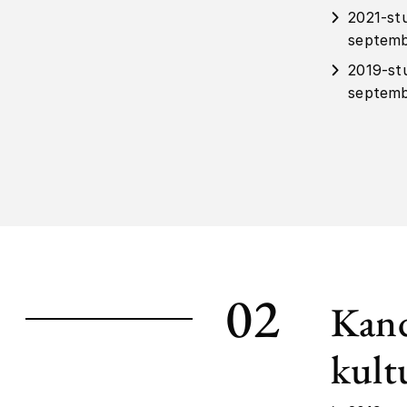
2021-st
septemb
2019-st
septemb
02
Kand
kult