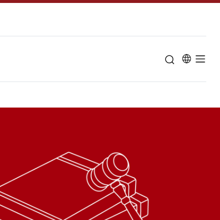
u til "Om universitetet"
Studieordninge
Studievejlednin