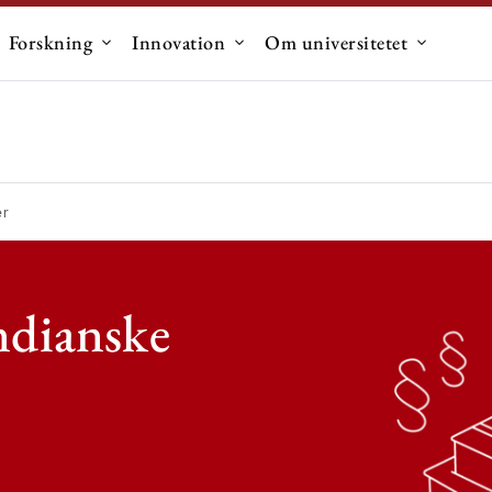
Forskning
Innovation
Om universitetet
dermenu til "Uddannelse"
Undermenu til "Forskning"
Undermenu til "Innovation"
Undermen
er
ndianske