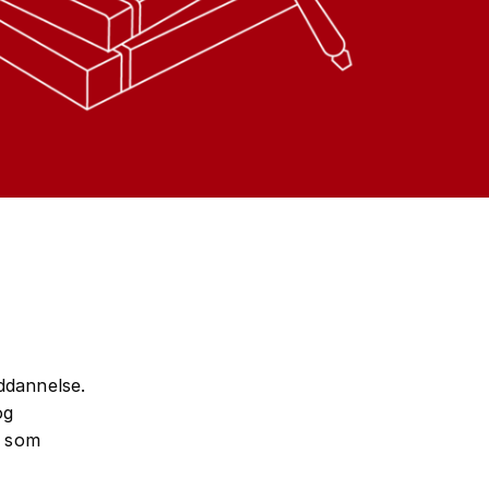
uddannelse.
og
, som