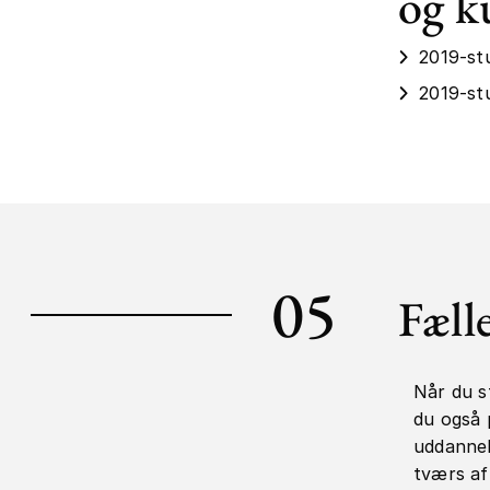
og k
2019-st
2019-st
05
Fæll
Når du s
du også 
uddannel
tværs af