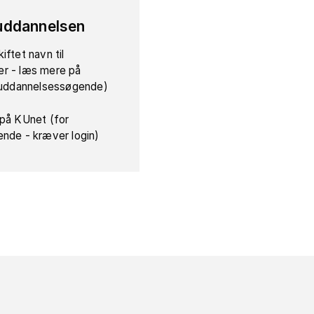
uddannelsen
iftet navn til
r - læs mere på
r uddannelsessøgende)
 på KUnet (for
ende - kræver login)