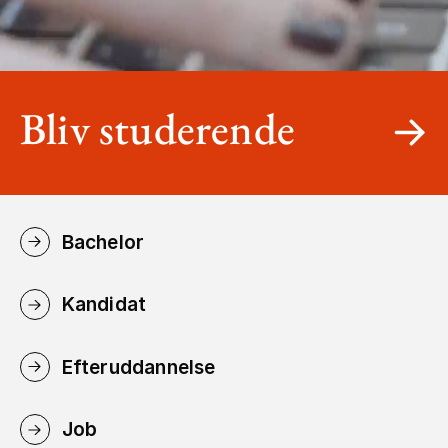
Bliv studerende
Bachelor
Kandidat
Efteruddannelse
Job