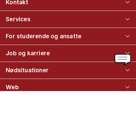
Kontakt
Services
For studerende og ansatte
Job og karriere
Nødsituationer
Web
Mød KU på
01
Lær Nørre Campus at kende
02
Studiemiljø og faciliteter