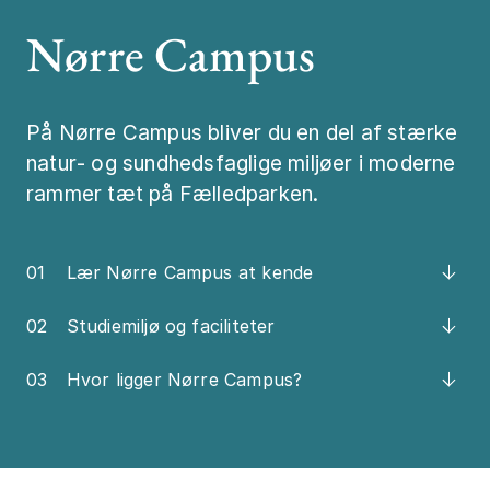
Nørre Campus
Job og karrier
Lyt til KU's p
Mød os
SU på KU
På Nørre Campus bliver du en del af stærke
Kontakt
natur‑ og sundhedsfaglige miljøer i moderne
rammer tæt på Fælledparken.
01
Lær Nørre Campus at kende
02
Studiemiljø og faciliteter
03
Hvor ligger Nørre Campus?