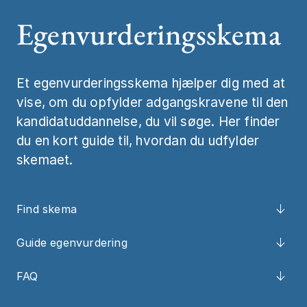
Egenvurderingsskema
Job og karrier
Statistik og ta
Mød os
Studiestart
Et egenvurderingsskema hjælper dig med at
Kontakt
vise, om du opfylder adgangskravene til den
kandidatuddannelse, du vil søge. Her finder
du en kort guide til, hvordan du udfylder
skemaet.
Find skema
Guide egenvurdering
FAQ