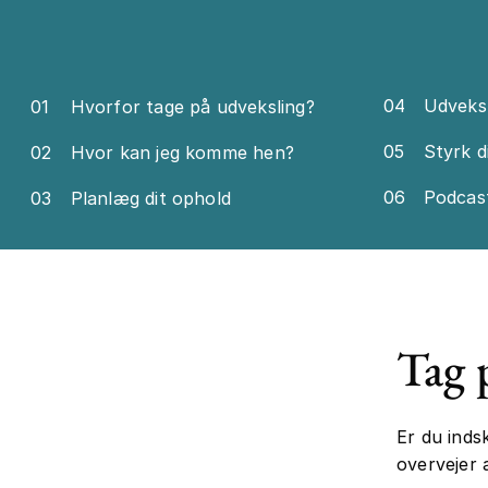
04
Udveksl
01
Hvorfor tage på udveksling?
05
Styrk d
02
Hvor kan jeg komme hen?
06
Podcas
03
Planlæg dit ophold
Tag 
Er du inds
overvejer 