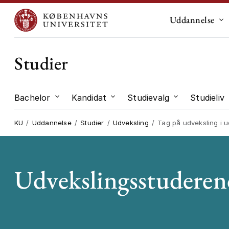
Uddannelse
Un
Studier
Bachelor
Kandidat
Studievalg
Studieliv
Undermenu til "Bachelor"
Undermenu til "Kandidat"
Undermenu til
KU
Uddannelse
Studier
Udveksling
Tag på udveksling i 
Udvekslingsstuderen