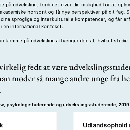
ge på udveksling, fordi det giver dig mulighed for at ople
 akademiske horisont og få nye perspektiver på dit fag. S
 dine sproglige og interkulturelle kompetencer, og får er
 i en international kontekst.
n komme på udveksling afhænger dog af, hvilket studie 
virkelig fedt at være udvekslingsstude
man møder så mange andre unge fra he
.
ow, psykologistuderende og udvekslingsstuderende, 2019
rk
Udlandsophold 