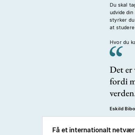
Du skal ta
udvide din
styrker du
at studere
Hvor du ka
Det er 
fordi 
verden
Eskild Bib
Få et internationalt netvæ