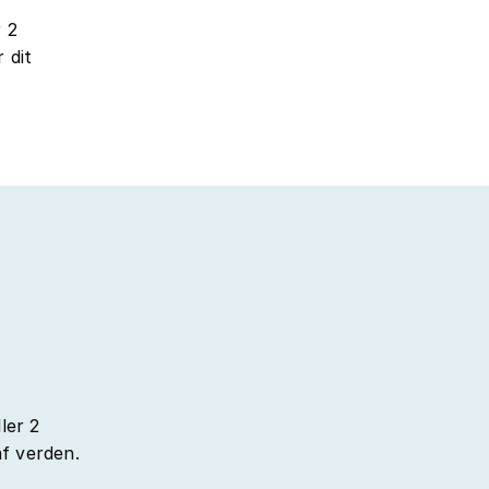
 2
 dit
ler 2
af verden.