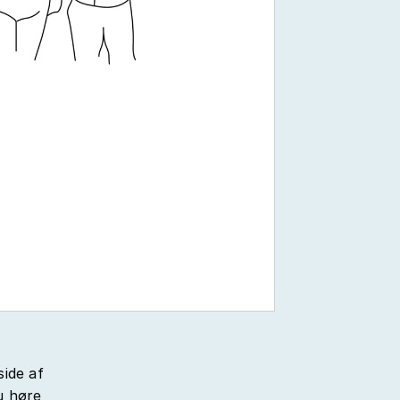
side af
u høre