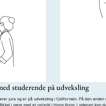
ed studerende på udveksling
rer jura og er på udveksling i Californien. På den anden 
Mikkel i gang med et ophold i Hong Kong. I videoen kan d