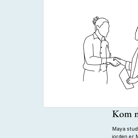
Kom m
Maya stude
jorden er 