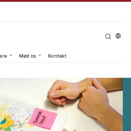
u til "Om universitetet"
ere
Mød os
Kontakt
dveksling"
Undermenu til "Job og karriere"
Undermenu til "Mød os"