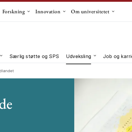
Forskning
Innovation
Om universitetet
dermenu til "Uddannelse"
Undermenu til "Forskning"
Undermenu til "Innovation"
Undermen
Særlig støtte og SPS
Udveksling
Job og karri
 "Studievalg"
Undermenu til "Studieliv"
Undermenu til "U
udlandet
de