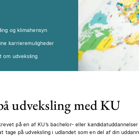
ing og klimahensyn
ine karrieremuligheder
t om udveksling
på udveksling med KU
krevet på en af KU’s bachelor- eller kandidatuddannelser
at tage på udveksling i udlandet som en del af din uddann