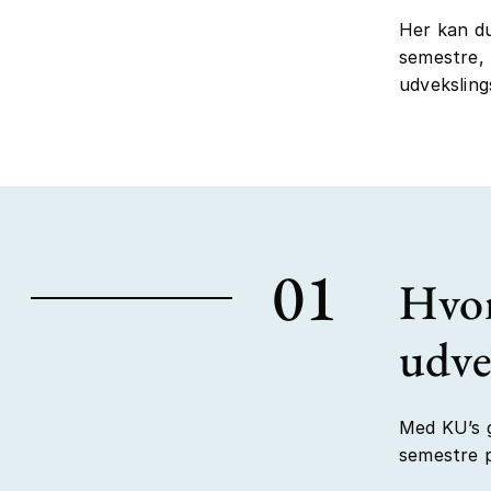
Her kan du
semestre, 
udvekslin
01
Hvor
udve
Med KU’s g
semestre p