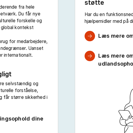
støtte
derende fra hele
netværk. Du får nye
Har du en funktionsned
turelle forskelle og
hjælpemidler med på d
n global kontekst
Læs mere om
 brug for medarbejdere,
landegrænser. Uanset
r internationalt.
Læs mere om
udlandsophol
gligt
ere selvstændig og
lturelle forståelse,
 får større sikkerhed i
lingsophold dine