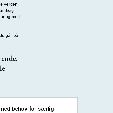
ve verden,
amtidig
faring med
du går på.
rende,
le
med behov for særlig