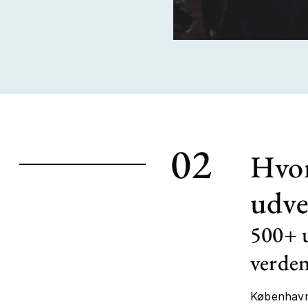
02
Hvor
udve
500+ u
verde
Københavns