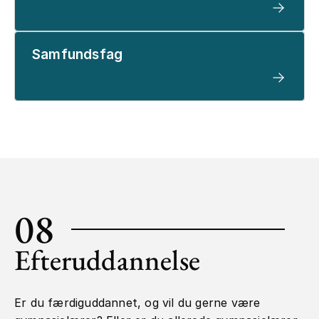
Samfundsfag
08
Efteruddannelse
Er du færdiguddannet, og vil du gerne være