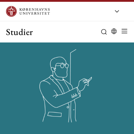
Studier
Bachelor
Kandidat
Studievalg
Studieliv
Særlig støtte
Udveksling