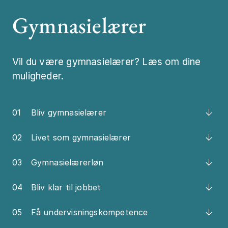
Gymnasielærer
Job og karrier
Mød os
Vil du være gymnasielærer? Læs om dine
Kontakt
muligheder.
01
Bliv gymnasielærer
02
Livet som gymnasielærer
03
Gymnasielærerløn
04
Bliv klar til jobbet
05
Få undervisningskompetence