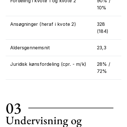
Fordeling i kvote 1 og kvote 2
90% /
10%
Ansøgninger (heraf i kvote 2)
328
(184)
Aldersgennemsnit
23,3
Juridisk kønsfordeling (cpr. - m/k)
28% /
72%
03
Undervisning og