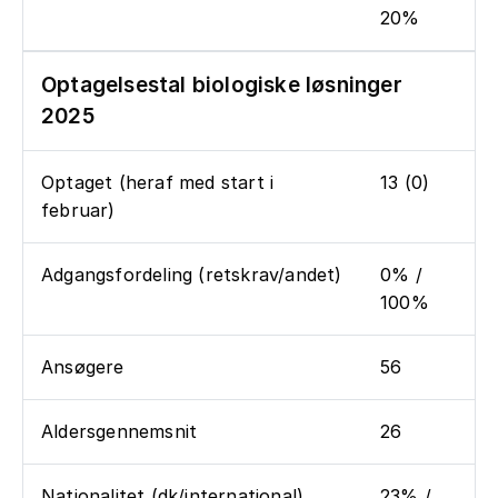
20%
Optagelsestal biologiske løsninger
2025
Optaget (heraf med start i
13 (0)
februar)
Adgangsfordeling (retskrav/andet)
0% /
100%
Ansøgere
56
Aldersgennemsnit
26
Nationalitet (dk/international)
23% /