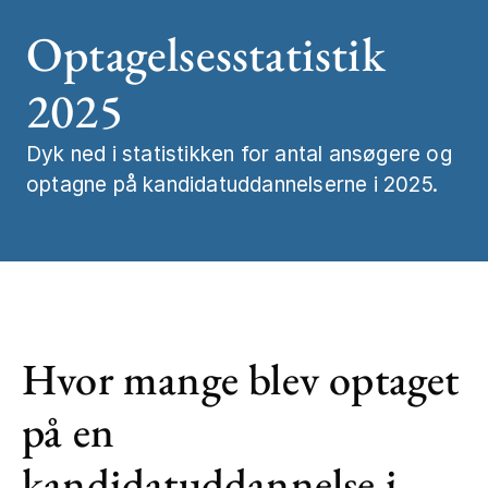
Optagelsesstatistik
Job og karrier
Statistik og ta
2025
Mød os
Studiestart
Dyk ned i statistikken for antal ansøgere og
Kontakt
optagne på kandidatuddannelserne i 2025.
Hvor mange blev optaget
på en
kandidatuddannelse i