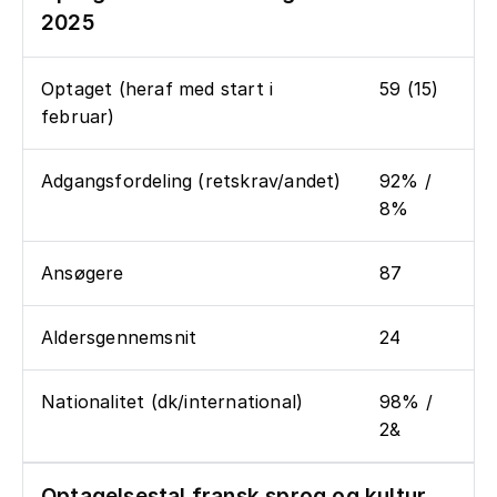
2025
Optaget (heraf med start i
59 (15)
februar)
Adgangsfordeling (retskrav/andet)
92% /
8%
Ansøgere
87
Aldersgennemsnit
24
Nationalitet (dk/international)
98% /
2&
Optagelsestal fransk sprog og kultur