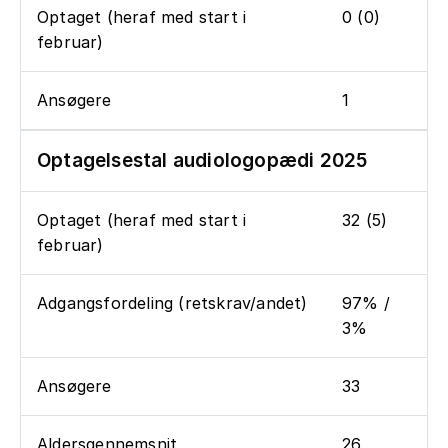
Optaget (heraf med start i
0 (0)
februar)
Ansøgere
1
Optagelsestal audiologopædi 2025
Optaget (heraf med start i
32 (5)
februar)
Adgangsfordeling (retskrav/andet)
97% /
3%
Ansøgere
33
Aldersgennemsnit
26