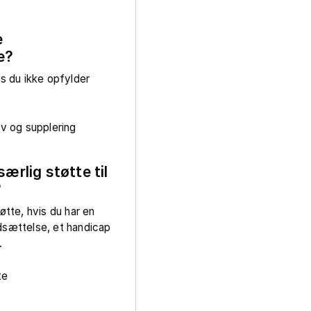
e
e?
is du ikke opfylder
 og supplering
særlig støtte til
?
øtte, hvis du har en
dsættelse, et handicap
.
te