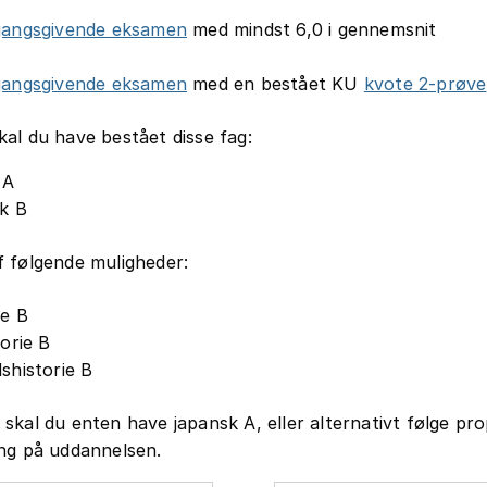
gangsgivende eksamen
med mindst 6,0 i gennemsnit
gangsgivende eksamen
med en bestået KU
kvote 2-prøve
al du have bestået disse fag:
 A
k B
 følgende muligheder:
ie B
torie B
shistorie B
skal du enten have japansk A, eller alternativt følge pr
ng på uddannelsen.