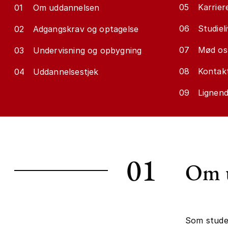
05
Karrier
01
Om uddannelsen
06
Studieli
02
Adgangskrav og optagelse
07
Mød os
03
Undervisning og opbygning
08
Kontakt
04
Uddannelsestjek
09
Lignen
01
Om 
Som studer