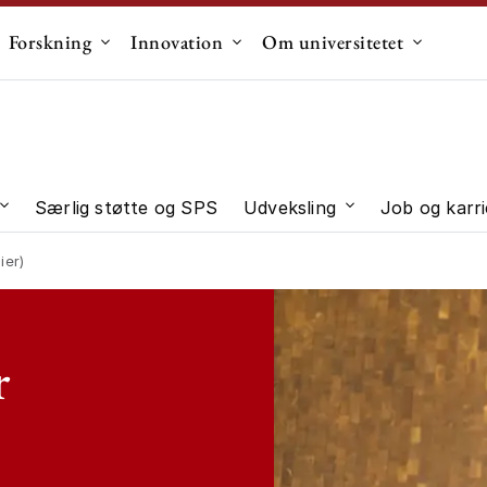
Forskning
Innovation
Om universitetet
dermenu til "Uddannelse"
Undermenu til "Forskning"
Undermenu til "Innovation"
Undermen
Særlig støtte og SPS
Udveksling
Job og karri
 "Studievalg"
Undermenu til "Studieliv"
Undermenu til "U
ier)
r