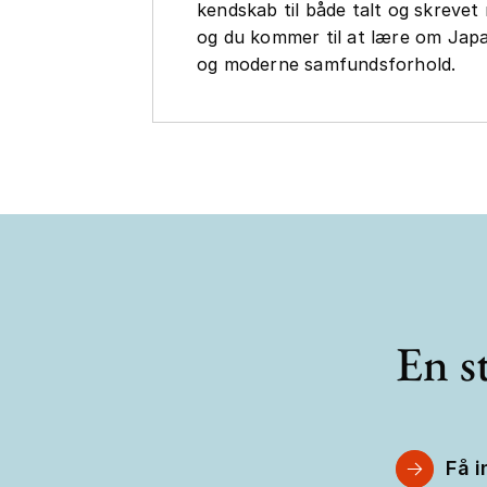
kendskab til både talt og skrevet
og du kommer til at lære om Japan
og moderne samfundsforhold.
En st
Få i