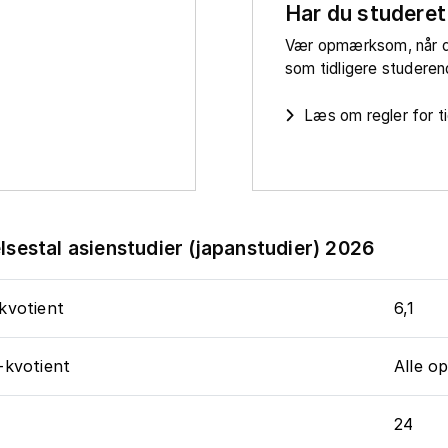
Har du studeret
Vær opmærksom, når d
som tidligere studere
Læs om regler for t
sestal asienstudier (japanstudier) 2026
kvotient
6,1
-kvotient
Alle o
24