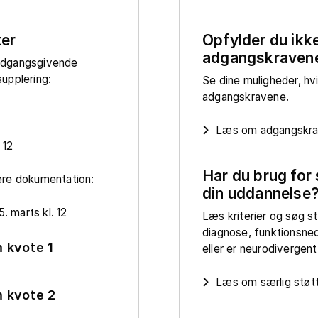
ter
Opfylder du ikk
adgangskraven
adgangsgivende
upplering:
Se dine muligheder, hv
adgangskravene.
Læs om adgangskrav
 12
Har du brug for 
ere dokumentation:
din uddannelse
. marts kl. 12
Læs kriterier og søg st
diagnose, funktionsne
 kvote 1
eller er neurodivergent
Læs om særlig støt
 kvote 2