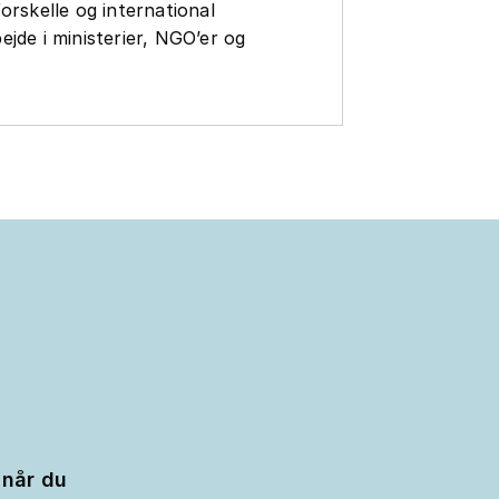
orskelle og international
jde i ministerier, NGO’er og
 når du