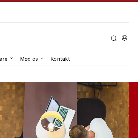
u til "Om universitetet"
ere
Mød os
Kontakt
dveksling"
Undermenu til "Job og karriere"
Undermenu til "Mød os"