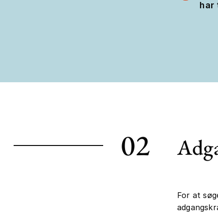
har 
02
Adga
For at søg
adgangskr