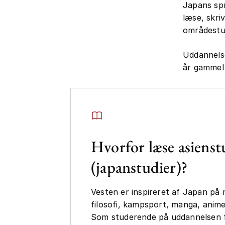
Japans spr
læse, skri
områdestud
Uddannelse
år gammel
Hvorfor læse asienst
(japanstudier)?
Vesten er inspireret af Japan på
filosofi, kampsport, manga, anim
Som studerende på uddannelsen få