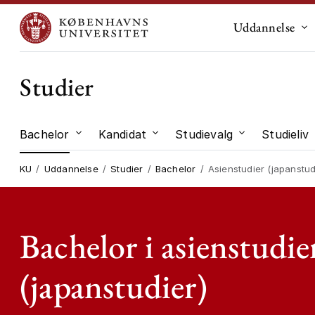
Uddannelse
Un
Studier
Bachelor
Kandidat
Studievalg
Studieliv
Undermenu til "Bachelor"
Undermenu til "Kandidat"
Undermenu til
KU
Uddannelse
Studier
Bachelor
Asienstudier (japanstud
Bachelor i asienstudie
(japanstudier)