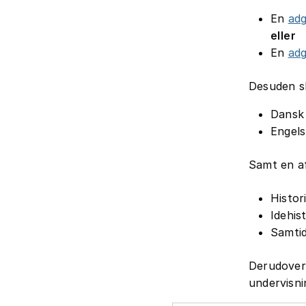
En
ad
eller
En
ad
Desuden sk
Dansk
Engels
Samt en af
Histor
Idehis
Samtid
Derudover 
undervisni