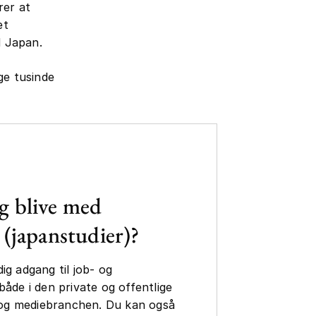
rer at
et
d Japan.
ge tusinde
g blive med
 (japanstudier)?
ig adgang til job- og
både i den private og offentlige
- og mediebranchen. Du kan også