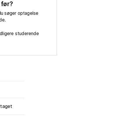
 før?
u søger optagelse
nde.
idligere studerende
ptaget