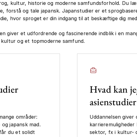
og, kultur, historie og moderne samfundsforhold. Du læ
ve, forstå og tale japansk. Japanstudier er et sprogbaser
ie, hvor sproget er din indgang til at beskæftige dig me
n giver et udfordrende og fascinerende indblik i en man
 kultur og et topmoderne samfund.
udier
Hvad kan je
asienstudier
 mange områder:
Uddannelsen giver d
e og japansk mad.
karrieremuligheder 
r du et solidt
sektor, fx i kultur