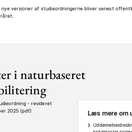
 nye versioner af studieordningerne bliver senest offentli
råret.
er i naturbaseret
bilitering
dieordning - revideret
er 2025 (pdf)
Læs mere om 
Uddannelsesbeskr
naturmaster.scien