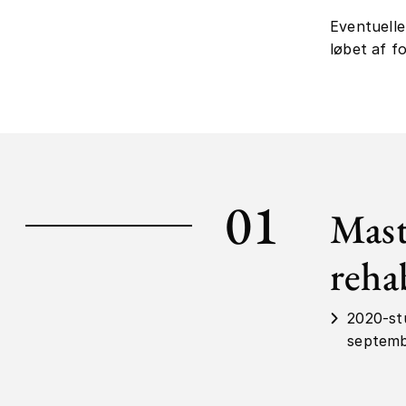
Eventuelle
løbet af fo
01
Mast
reha
2020-stu
septemb