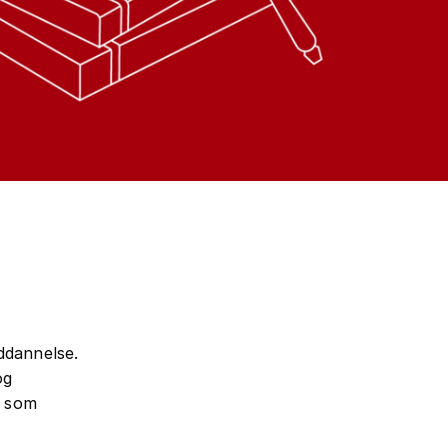
uddannelse.
og
, som