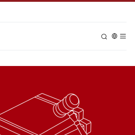
u til "Om universitetet"
Studieordninge
Studievejlednin