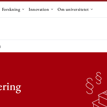
Forskning
Innovation
Om universitetet
dermenu til "Uddannelse"
Undermenu til "Forskning"
Undermenu til "Innovation"
Undermen
g
ering