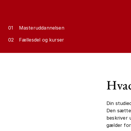
01
Masteruddannelsen
02
Fællesdel og kurser
Hvad
Din studie
Den sætter
beskriver 
gælder for