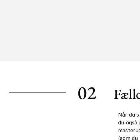
02
Fæll
Når du s
du også 
masterud
(som du 