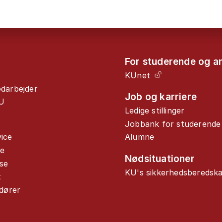
For studerende og a
KUnet
edarbejder
Job og karriere
U
Ledige stillinger
Jobbank for studerende
ice
Alumne
de
Nødsituationer
se
KU's sikkerhedsberedsk
t
ndører