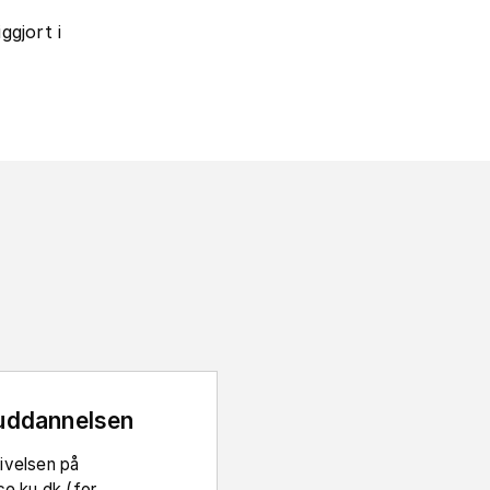
ggjort i
uddannelsen
ivelsen på
ce.ku.dk (for