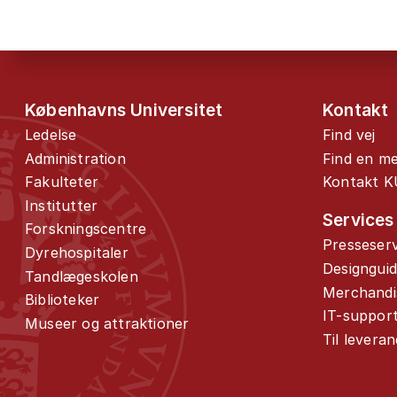
Københavns Universitet
Kontakt
Ledelse
Find vej
Administration
Find en m
Fakulteter
Kontakt K
Institutter
Services
Forskningscentre
Presseserv
Dyrehospitaler
Designgui
Tandlægeskolen
Merchandi
Biblioteker
IT-suppor
Museer og attraktioner
Til levera