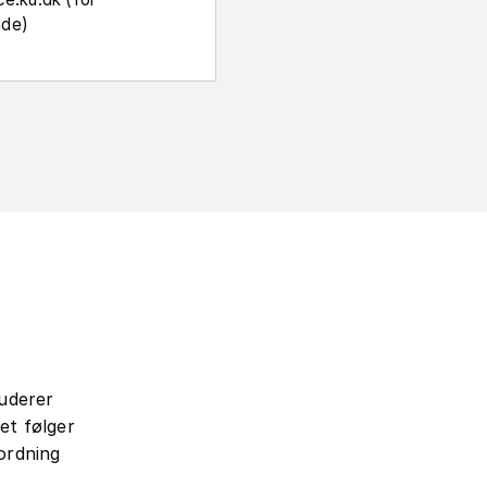
nde)
uderer
et følger
ordning