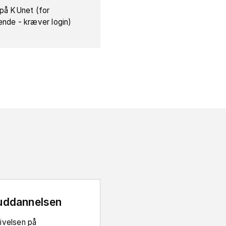
 på KUnet (for
ende - kræver login)
uddannelsen
ivelsen på