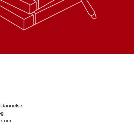
uddannelse.
og
, som