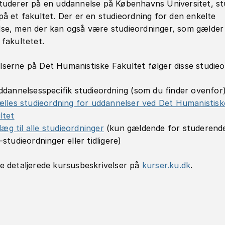
tuderer på en uddannelse på Københavns Universitet, st
på et fakultet. Der er en studieordning for den enkelte
se, men der kan også være studieordninger, som gælder
 fakultetet.
serne på Det Humanistiske Fakultet følger disse studieo
ddannelsesspecifik studieordning (som du finder ovenfor
ælles studieordning for uddannelser ved Det Humanistisk
ltet
llæg til alle studieordninger
(kun gældende for studerend
studieordninger eller tidligere)
e detaljerede kursusbeskrivelser på
kurser.ku.dk
.