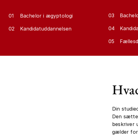
03
Bachelo
01
Bachelor i ægyptologi
04
Kandida
02
Kandidatuddannelsen
05
Fællesd
Hvad
Din studie
Den sætter
beskriver 
gælder for