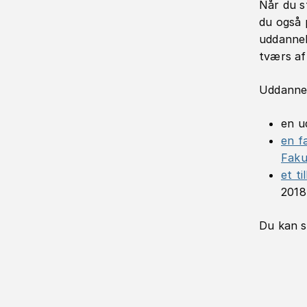
Når du s
du også 
uddannel
tværs af
Uddannel
en u
en f
Faku
et ti
2018-
Du kan s