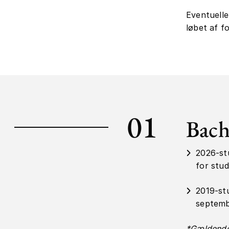
Eventuelle
løbet af fo
01
Bach
2026-st
for stud
2019-st
septemb
*Gældende