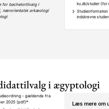
ku.dk/studier (fo
for bachelortilvalg i
i, nærorientalsk arkæologi
Studieinformation
logi
indskrevne studer
idattilvalg i ægyptologi
udieordning - gældende fra
er 2025 (pdf)*
Læs mere om 