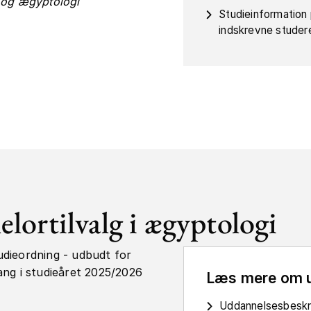
 og ægyptologi
Studieinformation
indskrevne studer
elortilvalg i ægyptologi
udieordning - udbudt for
ang i studieåret 2025/2026
Læs mere om 
Uddannelsesbeskr