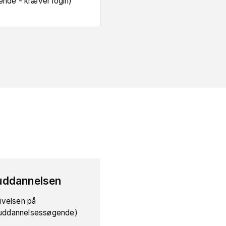
ende - kræver login)
uddannelsen
ivelsen på
r uddannelsessøgende)