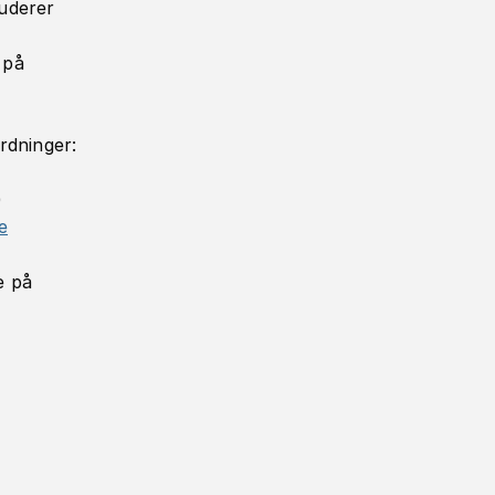
uderer
 på
rdninger:
)
e
e på