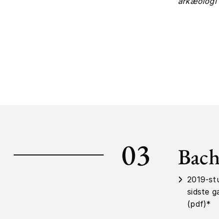
arkæologi
03
Bach
2019-st
sidste g
(pdf)*