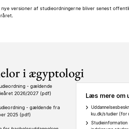
 nye versioner af studieordningerne bliver senest offentli
råret.
elor i ægyptologi
udieordning - gældende
ieåret 2026/2027 (pdf)
Læs mere om 
udieordning - gældende fra
Uddannelsesbeskr
ku.dk/studier (fo
er 2025 (pdf)
Studieinformation
 for bacheloruddannelsen