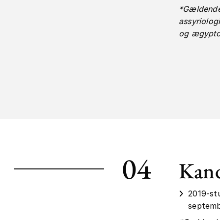
*Gældende 
assyriolog
og ægypto
04
Kand
2019-st
septemb