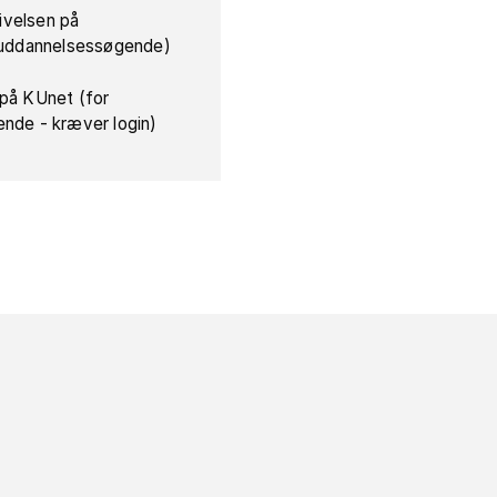
ivelsen på
r uddannelsessøgende)
 på KUnet (for
ende - kræver login)