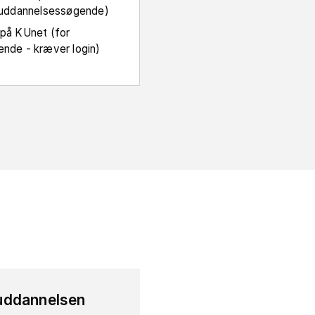
r uddannelsessøgende)
 på KUnet (for
ende - kræver login)
uddannelsen