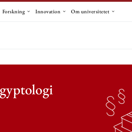
Forskning
Innovation
Om universitetet
dermenu til "Uddannelse"
Undermenu til "Forskning"
Undermenu til "Innovation"
Undermen
gyptologi