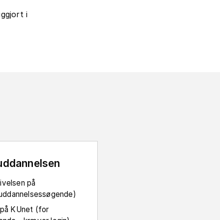
ggjort i
uddannelsen
ivelsen på
r uddannelsessøgende)
 på KUnet (for