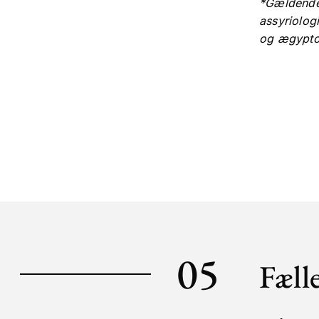
*Gældende 
assyriolog
og ægypto
05
Fæll