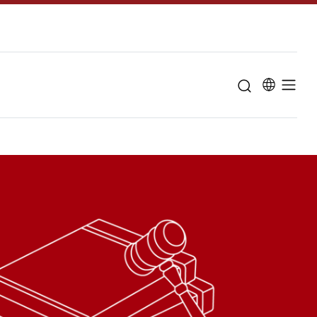
u til "Om universitetet"
Studieordninge
Studievejlednin