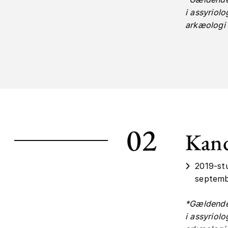
i assyriolo
arkæologi
02
Kand
2019-st
septemb
*Gældende
i assyriolo