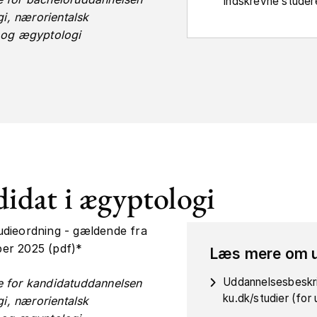
indskrevne studer
gi, nærorientalsk
 og ægyptologi
idat i ægyptologi
udieordning - gældende fra
er 2025 (pdf)*
Læs mere om 
Uddannelsesbeskr
 for kandidatuddannelsen
ku.dk/studier (fo
gi, nærorientalsk