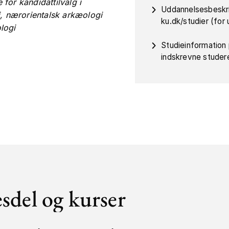
for kandidattilvalg i
Uddannelsesbeskr
i, nærorientalsk arkæologi
ku.dk/studier (fo
logi
Studieinformation
indskrevne studer
esdel og kurser