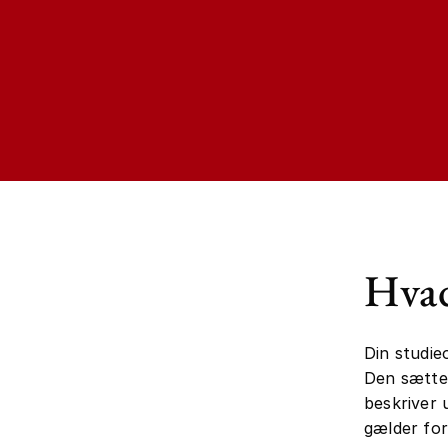
Hvad
Din studie
Den sætter
beskriver 
gælder for