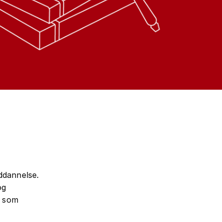
uddannelse.
og
, som