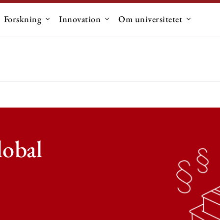
Forskning
Innovation
Om universitetet
dermenu til "Uddannelse"
Undermenu til "Forskning"
Undermenu til "Innovation"
Undermen
lobal