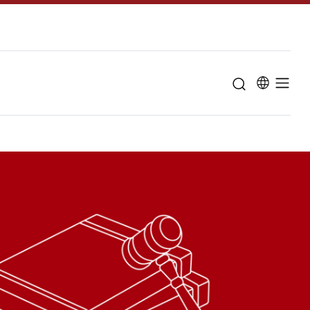
u til "Om universitetet"
Studieordninge
Studievejlednin