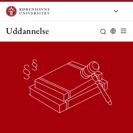
Uddannelse
Studieordning
Studievejledni