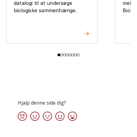
datalogi til at undersøge
mellem
biologiske sammenhænge.
Biolog