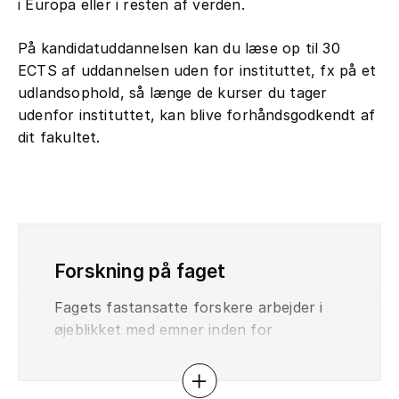
i Europa eller i resten af verden.
På kandidatuddannelsen kan du læse op til 30
ECTS af uddannelsen uden for instituttet, fx på et
udlandsophold, så længe de kurser du tager
udenfor instituttet, kan blive forhåndsgodkendt af
dit fakultet.
Forskning på faget
Fagets fastansatte forskere arbejder i
øjeblikket med emner inden for
teaterhistorie (Goldoni, Holberg,
teatermetierens æreløshed, Henrik
Åbn eller luk accordion
Ibsen, Dario Fo) og undersøgelser af