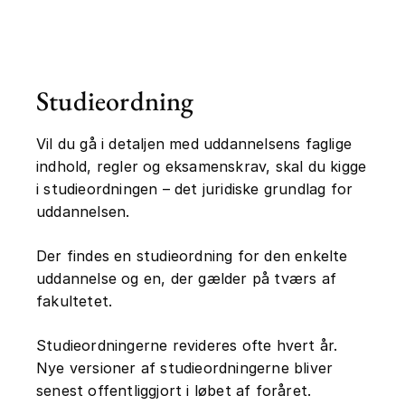
hverdagskulturen som iscenesættelse af
dagliglivet: roller og teatralitet,
dramaturgiske processer, cross-over
teater, musikteater samt teaterpolitik,
Studieordning
kvalitetsvurderinger og befolkningens
teatervaner.
Vil du gå i detaljen med uddannelsens faglige
indhold, regler og eksamenskrav, skal du kigge
i studieordningen – det juridiske grundlag for
uddannelsen.
Der findes en studieordning for den enkelte
uddannelse og en, der gælder på tværs af
fakultetet.
Studieordningerne revideres ofte hvert år.
Nye versioner af studieordningerne bliver
senest offentliggjort i løbet af foråret.