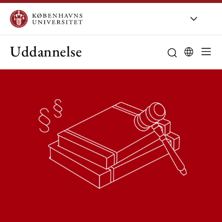
Uddannelse
Studieordning
Studievejledni