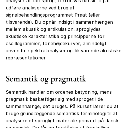
analyser af talt sprog, fortrinsvis dansk, og at
udføre analyserne ved brug af
signalbehandlingsprogrammet Praat (eller
tilsvarende). Du opnår indsigt i sammenhængen
mellem akustik og artikulation, sproglydes
akustiske karakteristika og principperne for
oscillogrammer, tonehøjdekurver, almindeligt
anvendte spektralanalyser og tilsvarende akustiske
repræsentationer.
Semantik og pragmatik
Semantik handler om ordenes betydning, mens
pragmatik beskæftiger sig med sproget i de
sammenhænge, det bruges. På kurset lærer du at
bruge grundlæggende semantisk terminologi til at
analysere et sprogligt materiale primært på dansk
og engelsk. Du får en forståelse af forskellige