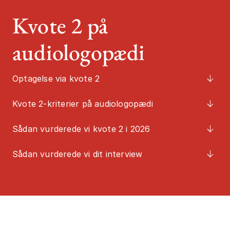
Kvote 2 på
Job og karrier
Studiestart
audiologopædi
Mød os
Kontakt
Optagelse via kvote 2
Kvote 2-kriterier på audiologopædi
Sådan vurderede vi kvote 2 i 2026
Sådan vurderede vi dit interview