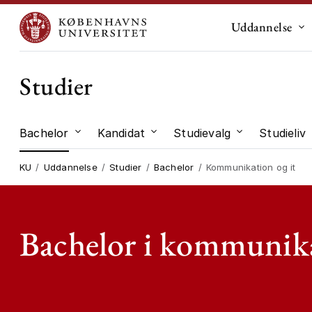
Uddannelse
Un
Studier
Bachelor
Kandidat
Studievalg
Studieliv
Undermenu til "Bachelor"
Undermenu til "Kandidat"
Undermenu til
KU
Uddannelse
Studier
Bachelor
Kommunikation og it
Bachelor i kommunika