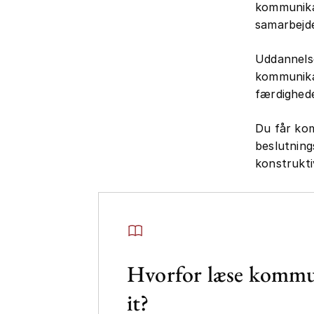
kommunikat
samarbejd
Uddannels
kommunikat
færdighede
Du får kom
beslutnings
konstruktiv
Hvorfor læse kommu
it?