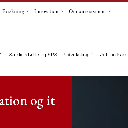
Forskning
Innovation
Om universitetet
dermenu til "Uddannelse"
Undermenu til "Forskning"
Undermenu til "Innovation"
Undermen
Særlig støtte og SPS
Udveksling
Job og karri
 "Studievalg"
Undermenu til "Studieliv"
Undermenu til "U
tion og it