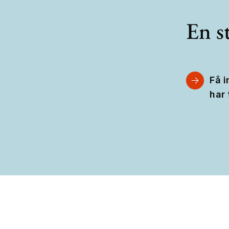
En st
Få i
har 