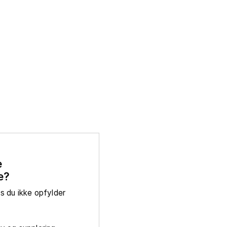
e
e?
is du ikke opfylder