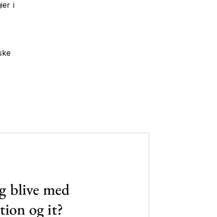
er i
ske
g blive med
ion og it?