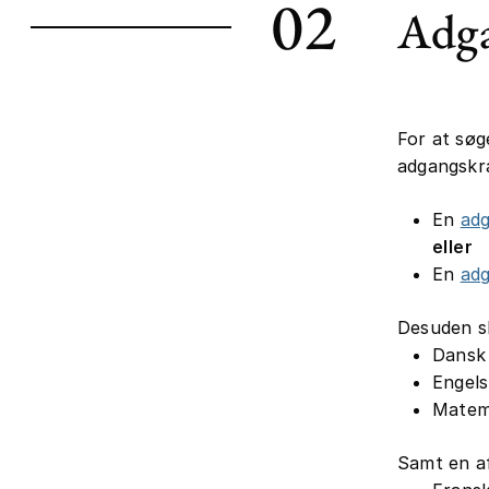
02
Adga
For at søg
adgangskr
En
ad
eller
En
ad
Desuden sk
Dansk
Engels
Matem
Samt en af