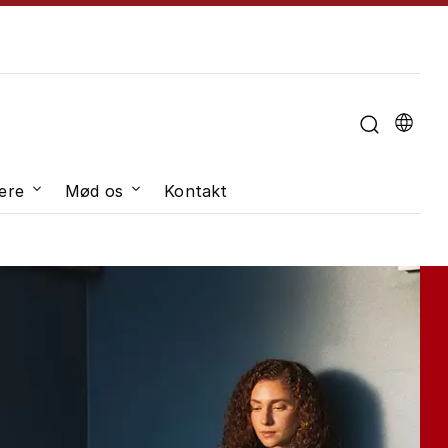
u til "Om universitetet"
ere
Mød os
Kontakt
dveksling"
Undermenu til "Job og karriere"
Undermenu til "Mød os"