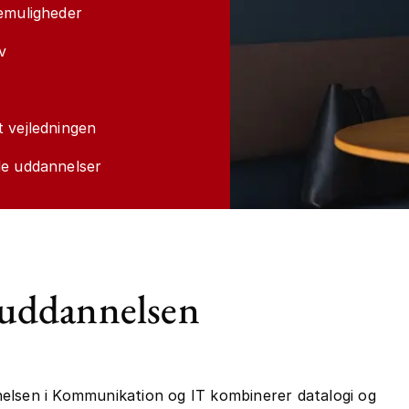
emuligheder
v
 vejledningen
de uddannelser
uddannelsen
elsen i Kommunikation og IT kombinerer datalogi og