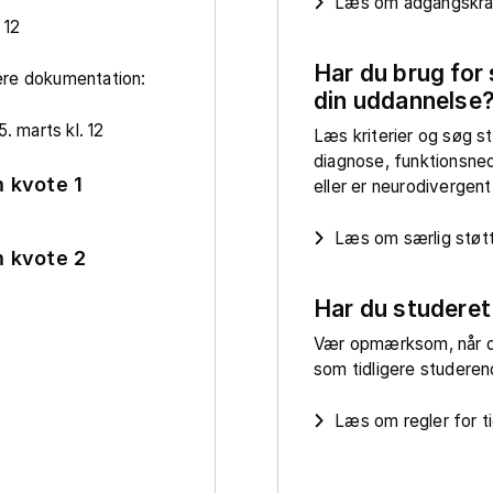
Læs om adgangskrav
 12
Har du brug for 
ere dokumentation:
din uddannelse
. marts kl. 12
Læs kriterier og søg st
diagnose, funktionsne
 kvote 1
eller er neurodivergent
Læs om særlig støt
 kvote 2
Har du studeret
Vær opmærksom, når d
som tidligere studere
Læs om regler for t