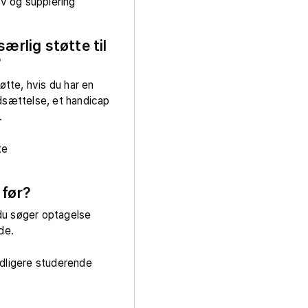
 og supplering
særlig støtte til
?
øtte, hvis du har en
dsættelse, et handicap
.
te
 før?
u søger optagelse
nde.
idligere studerende