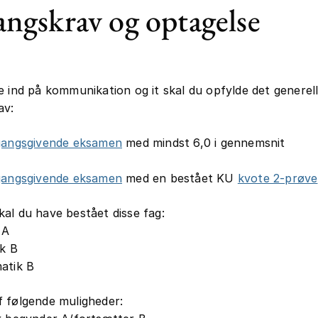
ngskrav og optagelse
e ind på kommunikation og it skal du opfylde det generel
av:
gangsgivende eksamen
med mindst 6,0 i gennemsnit
gangsgivende eksamen
med en bestået KU
kvote 2-prøve
al du have bestået disse fag:
 A
k B
atik B
 følgende muligheder: