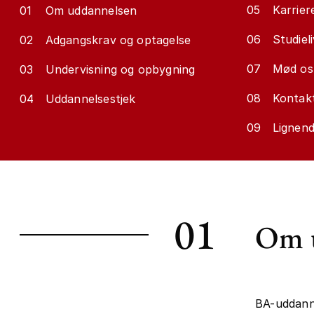
05
Karrier
01
Om uddannelsen
06
Studieli
02
Adgangskrav og optagelse
07
Mød os
03
Undervisning og opbygning
08
Kontakt
04
Uddannelsestjek
09
Lignen
01
Om 
BA-uddann