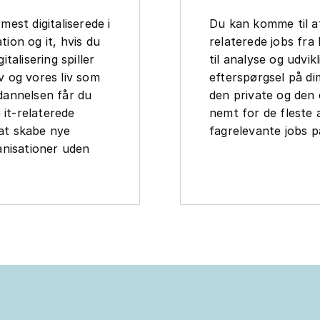
est digitaliserede i
Du kan komme til at
ion og it, hvis du
relaterede jobs fr
italisering spiller
til analyse og udvik
iv og vores liv som
efterspørgsel på di
dannelsen får du
den private og den 
 it-relaterede
nemt for de fleste
 at skabe nye
fagrelevante jobs p
anisationer uden