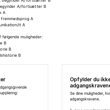
 begynder A/fortsætter B
egynder A/fortsætter B
k A
e fremmedsprog A
ikation/it A
 følgende muligheder:
ie B
torie B
shistorie B
ter
Opfylder du ikk
adgangskraven
adgangsgivende
upplering:
Se dine muligheder, hv
adgangskravene.