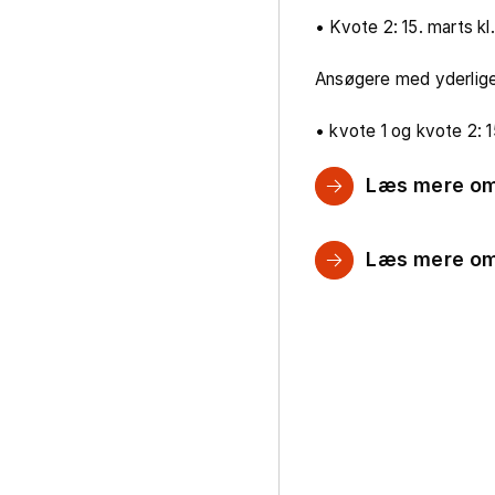
• Kvote 2: 15. marts kl.
Ansøgere med yderlig
• kvote 1 og kvote 2: 15
Læs mere om
Læs mere om