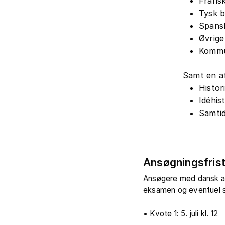
Fransk
Tysk b
Spans
Øvrig
Kommun
Samt en af
Histor
Idéhis
Samtid
Ansøgningsfris
Ansøgere med dansk 
eksamen og eventuel s
• Kvote 1: 5. juli kl. 12