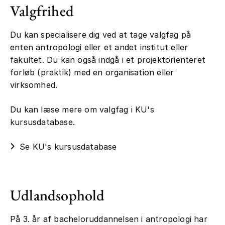
læse kursuslitteraturen, møder med din
Valgfrihed
studiegruppe og deltagelse i
undervisningen. På antropologi er
Du kan specialisere dig ved at tage valgfag på
gruppearbejde en vigtig del af
enten antropologi eller et andet institut eller
uddannelsen.
fakultet. Du kan også indgå i et projektorienteret
forløb (praktik) med en organisation eller
virksomhed.
Pensum og
undervisningssprog
Du kan læse mere om valgfag i KU's
kursusdatabase.
På bacheloruddannelsen i antropologi vil
en stor del af pensum på de første
Se KU's kursusdatabase
semestre være på dansk. I løbet af
uddannelsen vil der komme flere tekster
på engelsk. Mange studerende kan
opleve det som en udfordring at skulle
Udlandsophold
læse akademiske tekster på engelsk,
men det bliver nemmere, jo flere man
På 3. år af bacheloruddannelsen i antropologi har
kommer igennem.