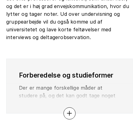
og det er i høj grad envejskommunikation, hvor du
lytter og tager noter. Ud over undervisning og
gruppearbejde vil du også komme ud af
universitetet og lave korte feltøvelser med
interviews og deltagerobservation.
Forberedelse og studieformer
Der er mange forskellige måder at
studere på, og det kan godt tage noget
tid at finde ens egen måde. En stor del af
studielivet på antropologi består i at
Åbn eller luk accordion
læse tekster og reflektere over dem. Din
dagligdag på studiet vil bestå af
forberedelse til undervisningen ved at