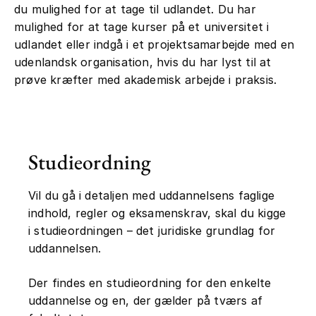
du mulighed for at tage til udlandet. Du har
mulighed for at tage kurser på et universitet i
Undervisningssproget er oftest på
udlandet eller indgå i et projektsamarbejde med en
dansk, men der kan være lektorer og
udenlandsk organisation, hvis du har lyst til at
professorer, som underviser på engelsk.
prøve kræfter med akademisk arbejde i praksis.
Hvis hele kurset har haft undervisning
på engelsk, så vil du også skulle til
eksamen på engelsk.
Studieordning
Eksamensformer
Vil du gå i detaljen med uddannelsens faglige
indhold, regler og eksamenskrav, skal du kigge
Mange af eksamenerne på
i studieordningen – det juridiske grundlag for
bacheloruddannelsen er skriftlige og
uddannelsen.
nogle af dem må gerne laves i grupper af
op imod 3 studerende. I sådanne tilfælde
Der findes en studieordning for den enkelte
varer eksamen ofte flere dage, så du
uddannelse og en, der gælder på tværs af
f.eks. har en 72-timers eksamen.