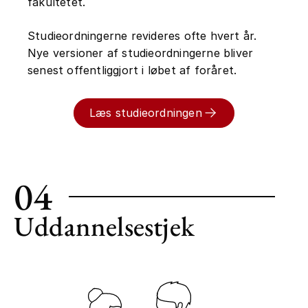
fakultetet.
Eksamensformen varierer dog de enkelte
kurser imellem, da der også er nogle,
Studieordningerne revideres ofte hvert år.
som skal laves individuelt eller nogle,
Nye versioner af studieordningerne bliver
som har en mundtlig eksamen på
senest offentliggjort i løbet af foråret.
baggrund af et skriftligt produkt.
Du skal også forvente, at du på nogle af
Læs studieordningen
kurserne skal skrive opgaver løbende
eller lave en mundtlig fremlæggelse for
at kunne gå til eksamen.
04
Uddannelsestjek