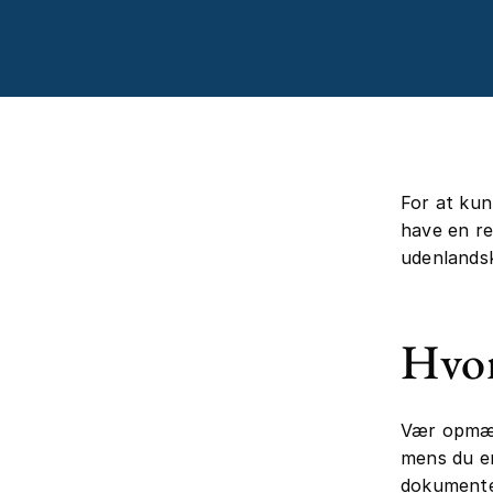
For at kun
have en re
udenlands
Hvor
Vær opmærk
mens du er
dokumenter