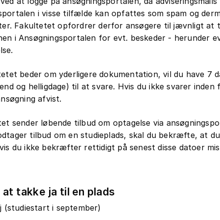
ved at logge på ansøgningsportalen, da adviseringsmails 
portalen i visse tilfælde kan opfattes som spam og derm
lter. Fakultetet opfordrer derfor ansøgere til jævnligt at 
en i Ansøgningsportalen for evt. beskeder - herunder evt
lse.
tetet beder om yderligere dokumentation, vil du have 7 d
end og helligdage) til at svare. Hvis du ikke svarer inden f
 ansøgning afvist.
tet sender løbende tilbud om optagelse via ansøgningspo
dtager tilbud om en studieplads, skal du bekræfte, at d
vis du ikke bekræfter rettidigt på senest disse datoer mi
r at takke ja til en plads
j (studiestart i september)