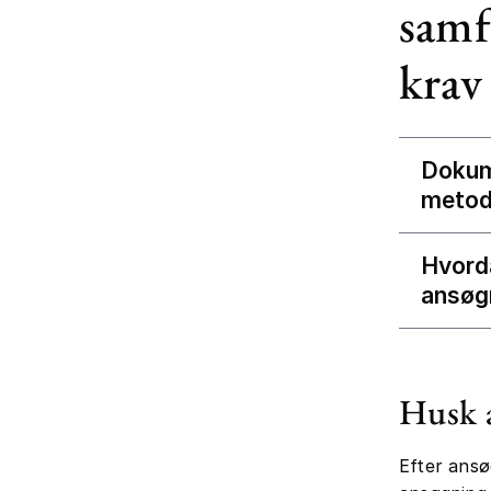
samf
krav
Dokum
metod
Hvord
ansøg
Husk a
Efter ansø