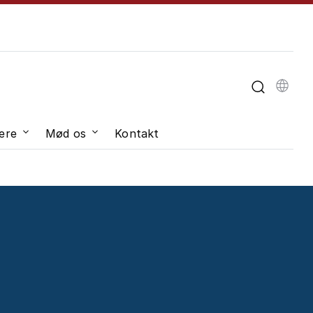
u til "Om universitetet"
ere
Mød os
Kontakt
dveksling"
Undermenu til "Job og karriere"
Undermenu til "Mød os"