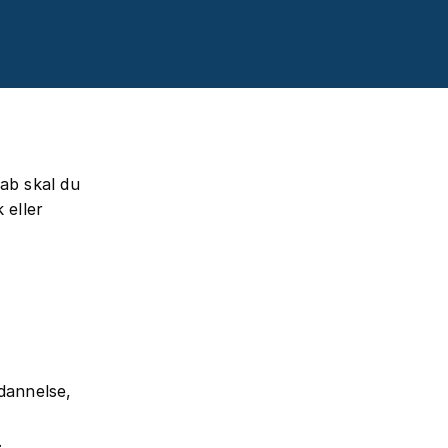
ab skal du
 eller
dannelse,
.