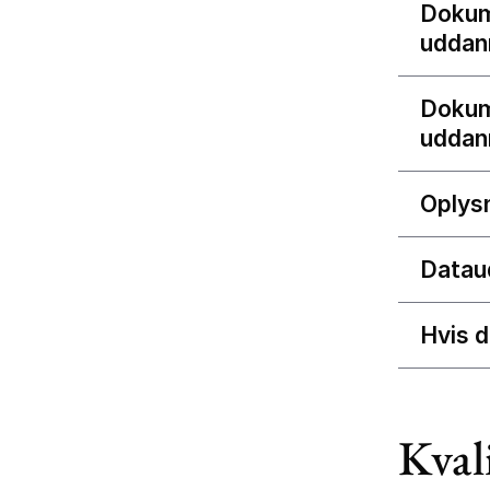
Dokume
uddan
Dokume
uddan
Oplysn
Datau
Hvis d
Kvali