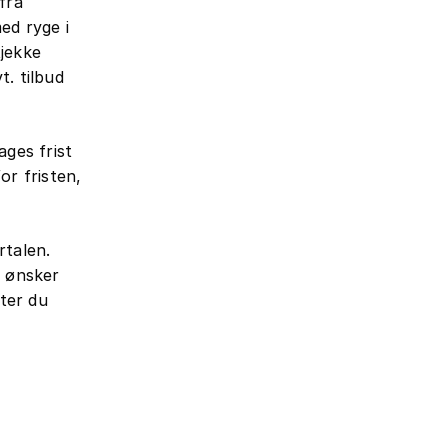
fra
ed ryge i
tjekke
. tilbud
ages frist
or fristen,
rtalen.
u ønsker
ster du