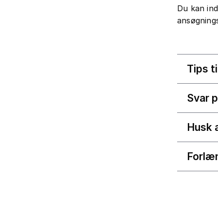
Du kan ind
ansøgnings
Tips t
Svar p
Husk a
Forlæ