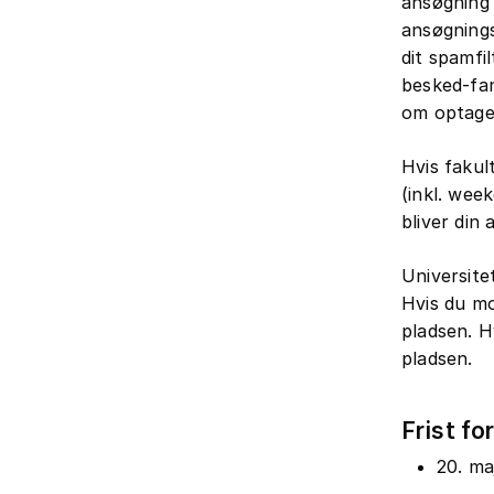
ansøgning 
ansøgnings
dit spamfi
besked-fan
om optage
Hvis fakul
(inkl. week
bliver din
Universite
Hvis du mo
pladsen. H
pladsen.
Frist fo
20. ma