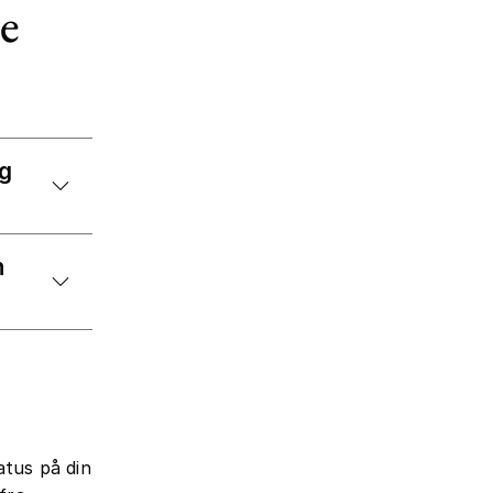
e
ig
n
atus på din