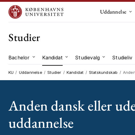
Uddannelse
Un
Studier
Bachelor
Kandidat
Studievalg
Studieliv
Undermenu til "Bachelor"
Undermenu til "Kandidat"
Undermenu til
KU
Uddannelse
Studier
Kandidat
Statskundskab
Anden 
Anden dansk eller ud
uddannelse