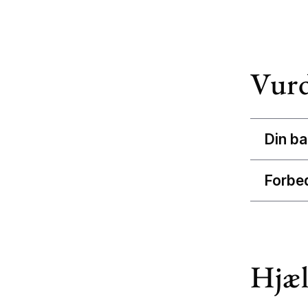
Vurd
Din b
Forbed
Hjæl