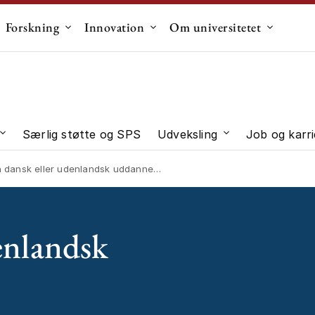
Forskning
Innovation
Om universitetet
dermenu til "Uddannelse"
Undermenu til "Forskning"
Undermenu til "Innovation"
Undermen
Særlig støtte og SPS
Udveksling
Job og karri
 "Studievalg"
Undermenu til "Studieliv"
Undermenu til "U
dansk eller udenlandsk uddannelse
enlandsk