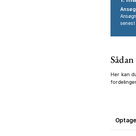
Ansøgn
Ansøgni
senest 
Sådan 
Her kan du
fordelinge
Optage