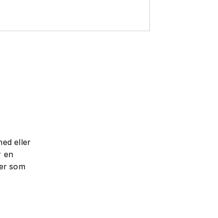
ed eller
r en
rer som