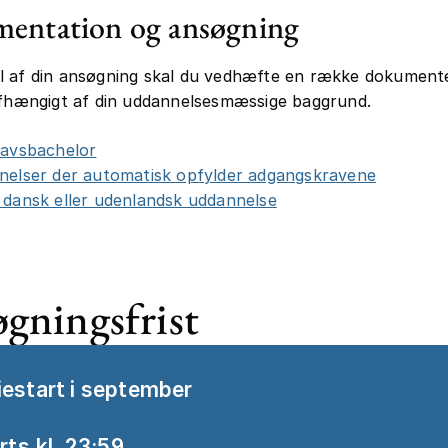
entation og ansøgning
l af din ansøgning skal du vedhæfte en række dokument
afhængigt af din uddannelsesmæssige baggrund.
ravsbachelor
elser der automatisk opfylder adgangskravene
dansk eller udenlandsk uddannelse
gningsfrist
iestart i september
rts kl. 23:59