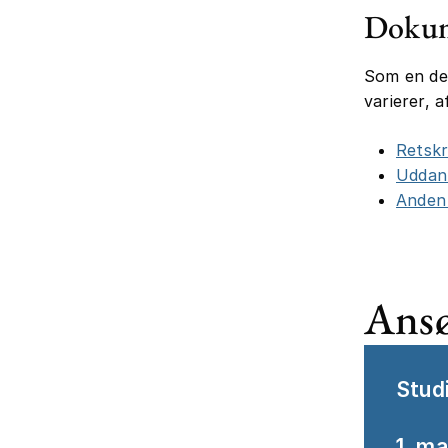
Dokum
Som en de
varierer, 
Retsk
Uddann
Anden 
Ansø
Stud
1. ma