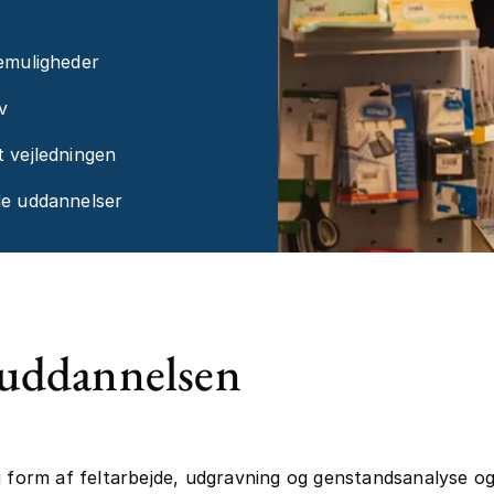
emuligheder
v
 vejledningen
de uddannelser
uddannelsen
i form af feltarbejde, udgravning og genstandsanalyse o