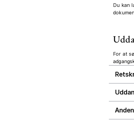
Du kan l
dokument
Udda
For at s
adgangsk
Retsk
Uddan
Anden