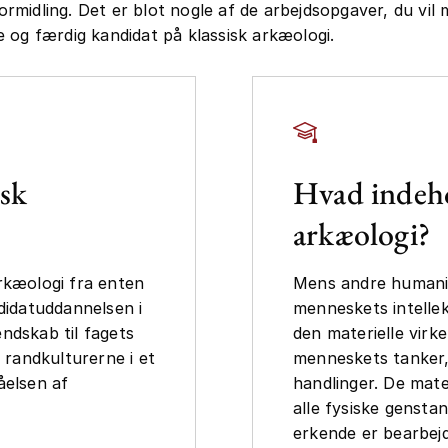
midling. Det er blot nogle af de arbejdsopgaver, du vil
 og færdig kandidat på klassisk arkæologi.
isk
Hvad indeho
arkæologi?
rkæologi fra enten
Mens andre humanis
ndidatuddannelsen i
menneskets intelle
ndskab til fagets
den materielle virke
l randkulturerne i et
menneskets tanker
åelsen af
handlinger. De mater
alle fysiske genst
erkende er bearbej