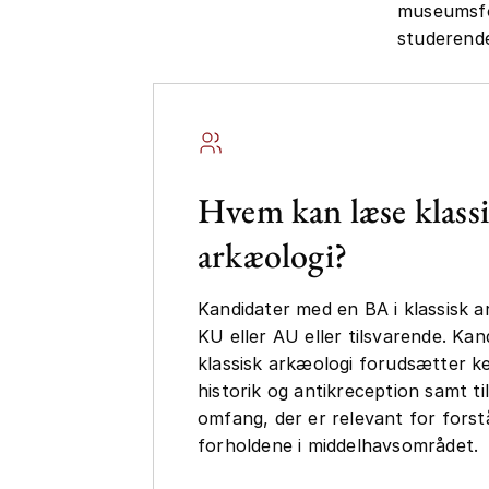
museumsfor
studerende
Hvem kan læse klass
arkæologi?
Kandidater med en BA i klassisk a
KU eller AU eller tilsvarende. Ka
klassisk arkæologi forudsætter ke
historik og antikreception samt ti
omfang, der er relevant for forst
forholdene i middelhavsområdet.