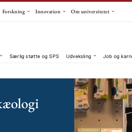
Forskning
Innovation
Om universitetet
dermenu til "Uddannelse"
Undermenu til "Forskning"
Undermenu til "Innovation"
Undermen
Særlig støtte og SPS
Udveksling
Job og karri
 "Studievalg"
Undermenu til "Studieliv"
Undermenu til "U
kæologi