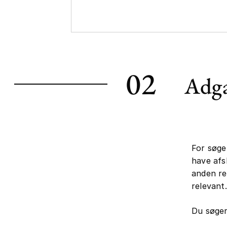
02
Adga
For søge
have afs
anden re
relevant.
Du søger