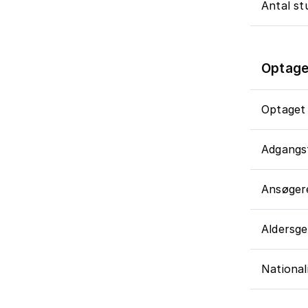
Antal st
Optage
Optaget 
Adgangsf
Ansøger
Aldersg
National