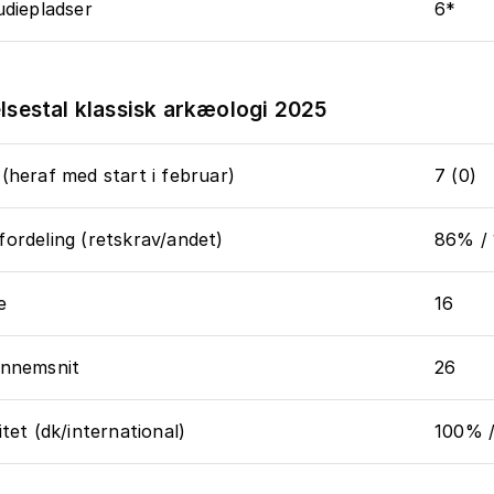
udiepladser
6*
lsestal klassisk arkæologi 2025
(heraf med start i februar)
7 (0)
ordeling (retskrav/andet)
86% /
e
16
ennemsnit
26
itet (dk/international)
100% 