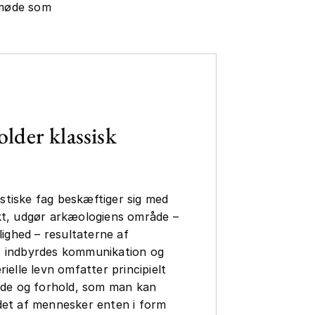
 møde som
lder klassisk
tiske fag beskæftiger sig med
kt, udgør arkæologiens område –
lighed – resultaterne af
, indbyrdes kommunikation og
ielle levn omfatter principielt
ande og forhold, som man kan
det af mennesker enten i form