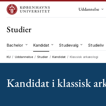
Uddannelse
Un
Studier
Bachelor
Kandidat
Studievalg
Studieliv
Undermenu til "Bachelor"
Undermenu til "Kandidat"
Undermenu til
KU
Uddannelse
Studier
Kandidat
Klassisk arkæologi
Kandidat i klassisk ar