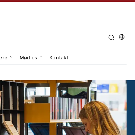
u til "Om universitetet"
ere
Mød os
Kontakt
dveksling"
Undermenu til "Job og karriere"
Undermenu til "Mød os"