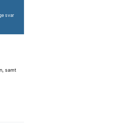
ge svar
n, samt