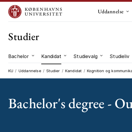
Uddannelse
Un
Studier
Bachelor
Kandidat
Studievalg
Studieliv
Undermenu til "Bachelor"
Undermenu til "Kandidat"
Undermenu til
KU
Uddannelse
Studier
Kandidat
Kognition og kommunika
Bachelor's degree - O