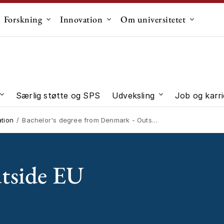
Forskning
Innovation
Om universitetet
dermenu til "Uddannelse"
Undermenu til "Forskning"
Undermenu til "Innovation"
Undermen
Særlig støtte og SPS
Udveksling
Job og karri
 "Studievalg"
Undermenu til "Studieliv"
Undermenu til "U
tion
Bachelor's degree from Denmark - Outside EU
utside EU