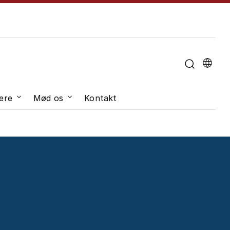
u til "Om universitetet"
ere
Mød os
Kontakt
dveksling"
Undermenu til "Job og karriere"
Undermenu til "Mød os"