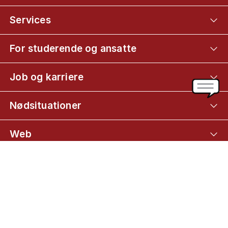
Services
For studerende og ansatte
Job og karriere
Nødsituationer
Web
Mød KU på
Optagelse via kvote 2
Kvote 2-kriterier på naturressourcer