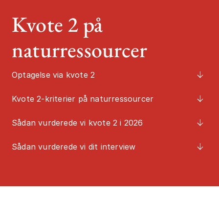
Kvote 2 på
Job og karrier
Studiestart
naturressourcer
Mød os
Kontakt
Optagelse via kvote 2
Kvote 2-kriterier på naturressourcer
Sådan vurderede vi kvote 2 i 2026
Sådan vurderede vi dit interview