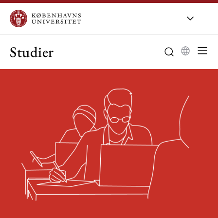
Studier
Bachelor
Kandidat
Studievalg
Studieliv
Særlig støtte
Udveksling