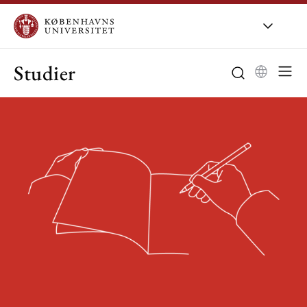
Studier
Bachelor
Kandidat
Studievalg
Studieliv
Særlig støtte
Udveksling