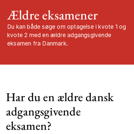
Ældre eksamener
Job og karrier
Du kan både søge om optagelse i kvote 1 og
Mød os
kvote 2 med en ældre adgangsgivende
eksamen fra Danmark.
Kontakt
Har du en ældre dansk
adgangsgivende
eksamen?