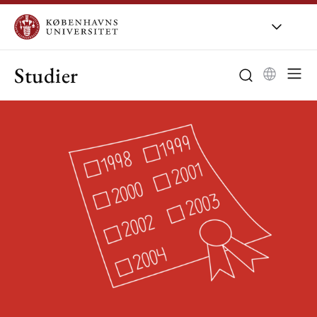
Studier
Bachelor
Kandidat
Studievalg
Studieliv
Særlig støtte
Udveksling