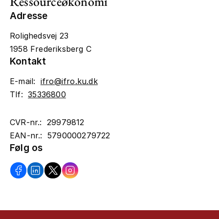
Ressourceøkonomi
Adresse
Rolighedsvej 23
1958 Frederiksberg C
Kontakt
E-mail:
ifro@ifro.ku.dk
Tlf:
35336800
CVR-nr.: 29979812
EAN-nr.: 5790000279722
Følg os