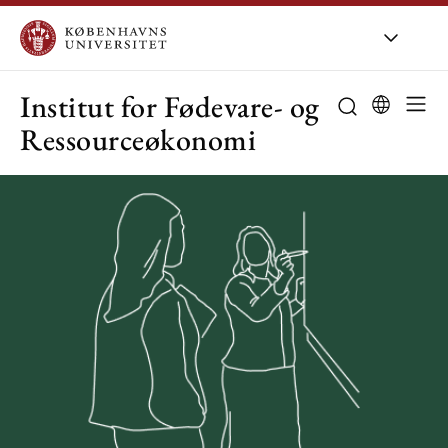
KU
/
Om KU
/
O
Institut for Fødevare- og
Ressourceøkonomi