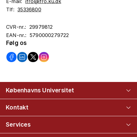
E-mail:
ifro@ifro.ku.dk
Tlf:
35336800
CVR-nr.: 29979812
EAN-nr.: 5790000279722
Følg os
Københavns Universitet
Kontakt
Services