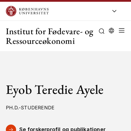
KU
/
Om KU
/
O
Institut for Fødevare- og
Ressourceøkonomi
Eyob Teredie Ayele
PH.D.-STUDERENDE
Se forskerprofil og publikationer