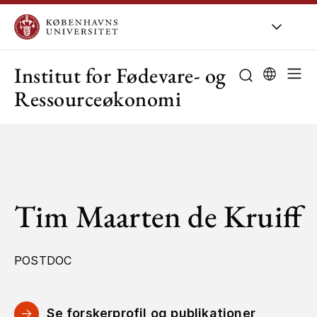
KU
/
Om KU
/
O
Institut for Fødevare- og
Ressourceøkonomi
Tim Maarten de Kruiff
POSTDOC
Se forskerprofil og publikationer