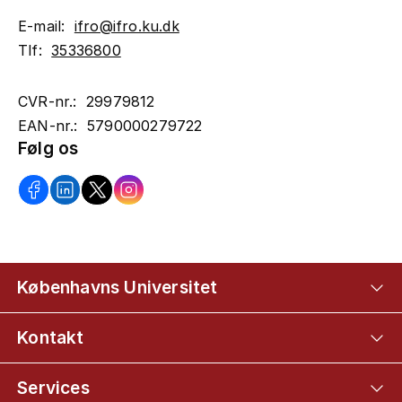
E-mail:
ifro@ifro.ku.dk
Tlf:
35336800
CVR-nr.: 29979812
EAN-nr.: 5790000279722
Følg os
Københavns Universitet
Kontakt
Services