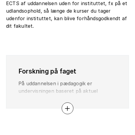
ECTS af uddannelsen uden for instituttet, fx på et
udlandsophold, så længe de kurser du tager
udenfor instituttet, kan blive forhåndsgodkendt af
dit fakultet.
Forskning på faget
På uddannelsen i pædagogik er
undervisningen baseret på aktuel
forskning. Konkret betyder det, at du
som studerende inddrages i konkrete
Åbn eller luk accordion
forskningsprocesser. Du bliver undervist
af forskere, der inddrager deres egen
forskning i undervisningen.