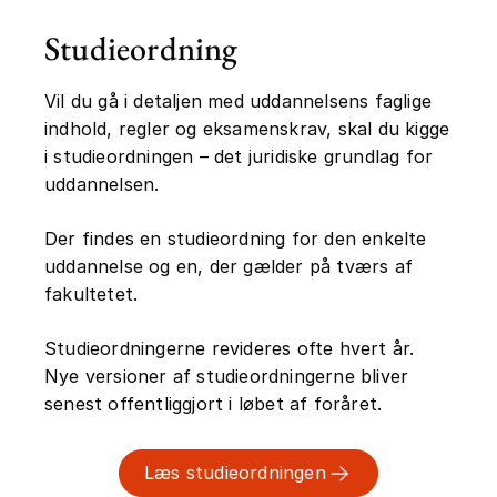
Emnemæssigt beskæftiger forskningen
Studieordning
sig med opdragelse, uddannelse, læring
og undervisning i offentlige og private
Vil du gå i detaljen med uddannelsens faglige
institutioner og med fokus på både børn,
indhold, regler og eksamenskrav, skal du kigge
unge og voksne. Forskningen
i studieordningen – det juridiske grundlag for
beskæftiger sig med disse
uddannelsen.
problemstillinger i en dansk, global og
international sammenhæng. I dit studie
Der findes en studieordning for den enkelte
vil du typisk komme til at skrive
uddannelse og en, der gælder på tværs af
projekter om selvvalgte pædagogiske
fakultetet.
problemer som du undersøger og
diskutere op mod den nyeste forskning
Studieordningerne revideres ofte hvert år.
inden for det pædagogiske felt. Du kan
Nye versioner af studieordningerne bliver
selv gennemføre interviews
senest offentliggjort i løbet af foråret.
spørgeskemaundersøgelser og
observationer og feltarbejde i
Læs studieordningen
pædagogiske institutioner.