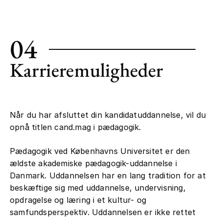
Forskningen på Pædagogik anvender en
lang række forskningsmetoder fra bl.a.
04
sociologi, didaktik, etnografi, filosofi,
historie og psykologi. Både disse metoder
Karrieremuligheder
og traditioner vil du som studerende vil
også stifte bekendtskab med i løbet af
din uddannelse.
Et par gange hvert semester afholdes
Når du har afsluttet din kandidatuddannelse, vil du
der Pædagogisk Kollokvium, hvor
opnå titlen cand.mag i pædagogik.
forskere fra Pædagogik på skift
præsenterer og diskuterer aktuel og
Pædagogik ved Københavns Universitet er den
igangværende forskning. Der afholdes
ældste akademiske pædagogik-uddannelse i
også regelmæssigt gæsteforelæsninger
Danmark. Uddannelsen har en lang tradition for at
af danske og internationale forskere
beskæftige sig med uddannelse, undervisning,
inden for Pædagogik; for tiden er
opdragelse og læring i et kultur- og
Professor Stephen Ball fra Institute of
samfundsperspektiv. Uddannelsen er ikke rettet