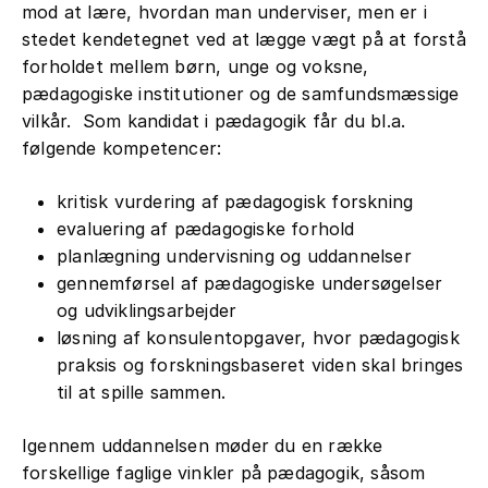
Education ved University College London
mod at lære, hvordan man underviser, men er i
tilknyttet Pædagogik, og har bl.a. lavet
stedet kendetegnet ved at lægge vægt på at forstå
et særligt forløb for kandidatstuderende.
forholdet mellem børn, unge og voksne,
pædagogiske institutioner og de samfundsmæssige
Du kan læse mere om konkrete
vilkår. Som kandidat i pædagogik får du bl.a.
forskningsemner og den aktuelle
følgende kompetencer:
forskning på
instituttets hjemmeside
.
kritisk vurdering af pædagogisk forskning
evaluering af pædagogiske forhold
planlægning undervisning og uddannelser
gennemførsel af pædagogiske undersøgelser
og udviklingsarbejder
løsning af konsulentopgaver, hvor pædagogisk
praksis og forskningsbaseret viden skal bringes
til at spille sammen.
Igennem uddannelsen møder du en række
forskellige faglige vinkler på pædagogik, såsom