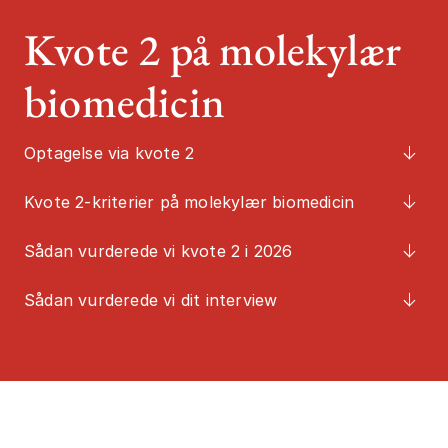
Kvote 2 på molekylær
Job og karrier
Studiestart
biomedicin
Mød os
Kontakt
Optagelse via kvote 2
Kvote 2-kriterier på molekylær biomedicin
Sådan vurderede vi kvote 2 i 2026
Sådan vurderede vi dit interview