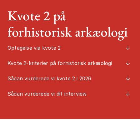
Kvote 2 på
Job og karrier
Studiestart
forhistorisk arkæologi
Mød os
Kontakt
Optagelse via kvote 2
Kvote 2-kriterier på forhistorisk arkæologi
Sådan vurderede vi kvote 2 i 2026
Sådan vurderede vi dit interview