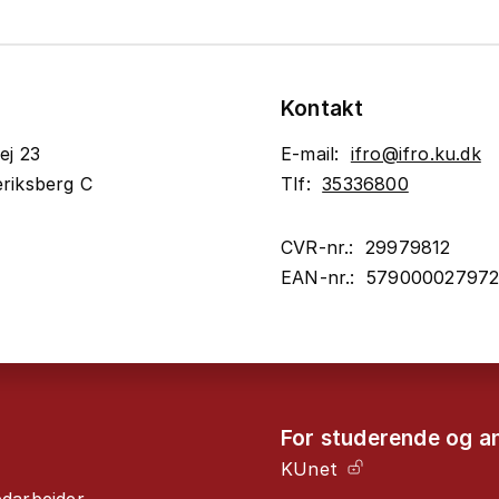
Kontakt
ej 23
E-mail:
ifro@ifro.ku.dk
riksberg C
Tlf:
35336800
CVR-nr.: 29979812
EAN-nr.: 57900002797
For studerende og a
KUnet
edarbejder