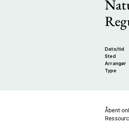
Natu
Regu
Dato/tid
Sted
Arrangør
Type
Åbent onl
Ressour