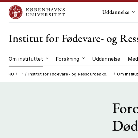
Uddannelse
Un
Institut for Fødevare- og R
Om instituttet
Forskning
Uddannelse
Med
Undermenu til "Om instituttet"
Undermenu til "Forskni
…
KU
Institut for Fødevare- og Ressourceøkonomi
Om institut
Foro
Død