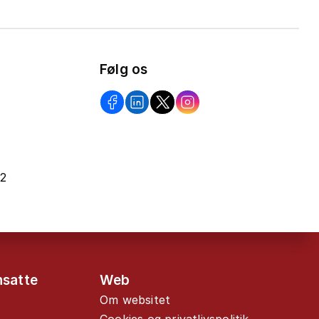
Følg os
22
nsatte
Web
Om websitet
Cookies og privatlivspolitik