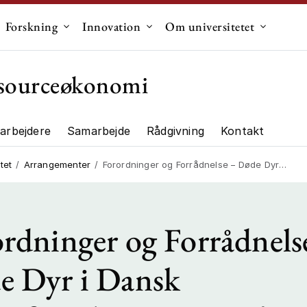
Forskning
Innovation
Om universitetet
dermenu til "Uddannelse"
Undermenu til "Forskning"
Undermenu til "Innovation"
Undermen
essourceøkonomi
arbejdere
Samarbejde
Rådgivning
Kontakt
ng"
tet
Arrangementer
Forordninger og Forrådnelse – Døde Dyr i Dansk Naturforvaltning og EU’s Reguleringsjungle
rdninger og Forrådnels
e Dyr i Dansk