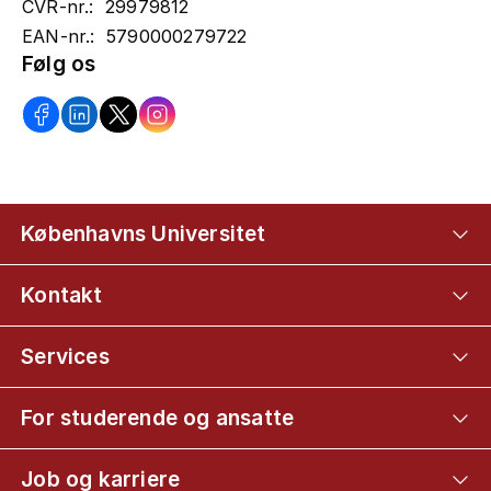
CVR-nr.: 29979812
EAN-nr.: 5790000279722
Følg os
Københavns Universitet
Kontakt
Services
For studerende og ansatte
Job og karriere