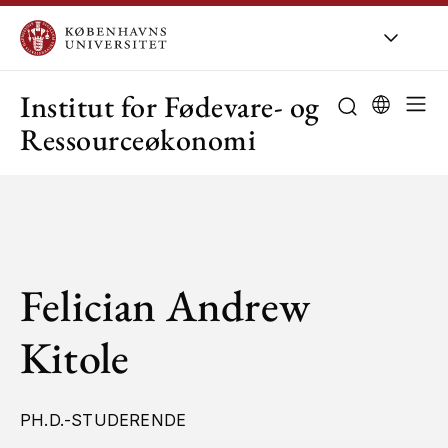
KU
/
Om KU
/
O
Institut for Fødevare- og
Ressourceøkonomi
Felician Andrew
Kitole
PH.D.-STUDERENDE