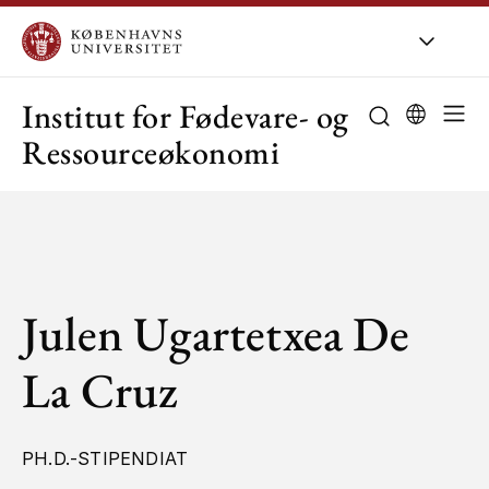
KU
/
Om KU
/
O
Institut for Fødevare- og
Ressourceøkonomi
Julen Ugartetxea De
La Cruz
PH.D.-STIPENDIAT