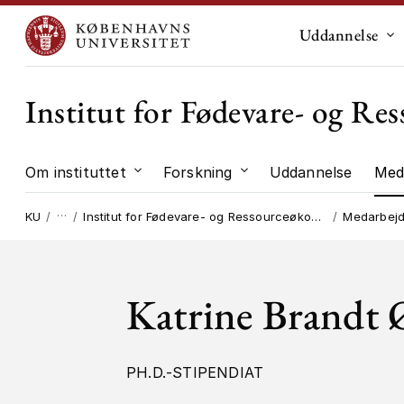
Uddannelse
Un
Institut for Fødevare- og R
Om instituttet
Forskning
Uddannelse
Med
Undermenu til "Om instituttet"
Undermenu til "Forskni
…
KU
Institut for Fødevare- og Ressourceøkonomi
Medarbej
Katrine Brandt 
PH.D.-STIPENDIAT