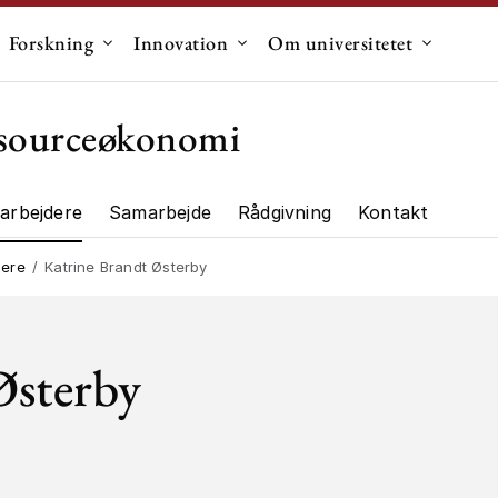
Forskning
Innovation
Om universitetet
dermenu til "Uddannelse"
Undermenu til "Forskning"
Undermenu til "Innovation"
Undermen
essourceøkonomi
arbejdere
Samarbejde
Rådgivning
Kontakt
ng"
dere
Katrine Brandt Østerby
Østerby