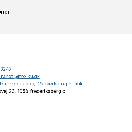
oner
23247
brandt@ifro.ku.dk
for Produktion, Markeder og Politik
svej 23, 1958 frederiksberg c