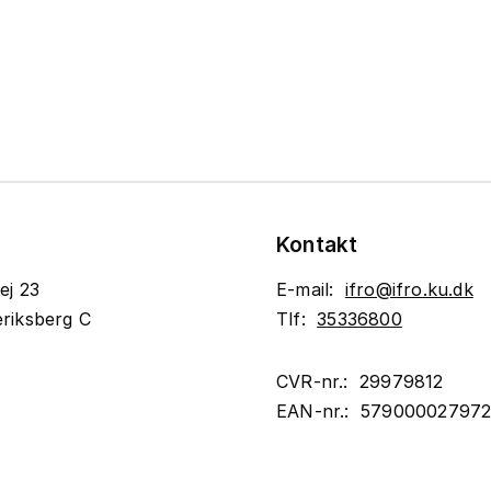
Kontakt
ej 23
E-mail:
ifro@ifro.ku.dk
riksberg C
Tlf:
35336800
CVR-nr.: 29979812
EAN-nr.: 57900002797