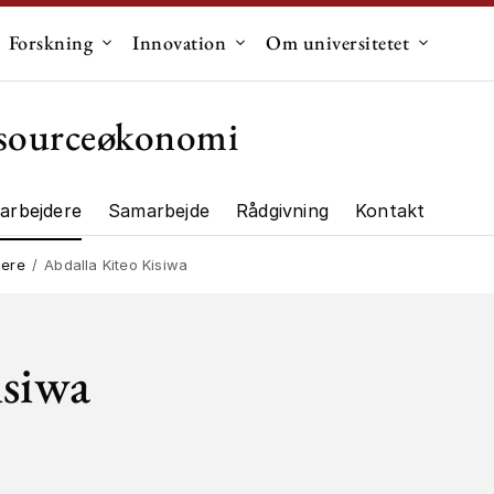
Forskning
Innovation
Om universitetet
dermenu til "Uddannelse"
Undermenu til "Forskning"
Undermenu til "Innovation"
Undermen
essourceøkonomi
arbejdere
Samarbejde
Rådgivning
Kontakt
ng"
dere
Abdalla Kiteo Kisiwa
isiwa