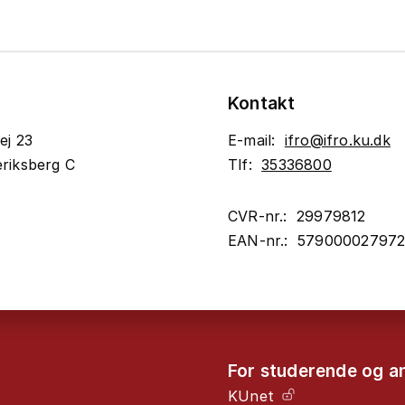
Kontakt
ej 23
E-mail:
ifro@ifro.ku.dk
riksberg C
Tlf:
35336800
CVR-nr.: 29979812
EAN-nr.: 57900002797
For studerende og a
KUnet