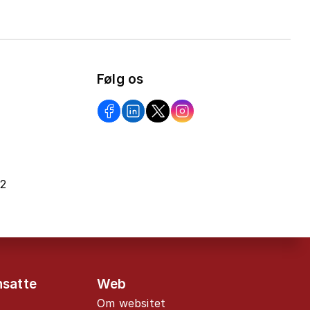
Følg os
22
nsatte
Web
Om websitet