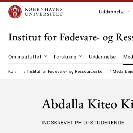
Uddannelse
Un
Institut for Fødevare- og R
Om instituttet
Forskning
Uddannelse
Med
Undermenu til "Om instituttet"
Undermenu til "Forskni
…
KU
Institut for Fødevare- og Ressourceøkonomi
Medarbej
Abdalla Kiteo K
INDSKREVET PH.D.-STUDERENDE