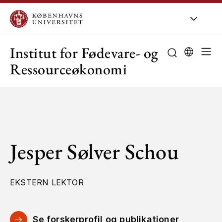
KU
/
Om KU
/
O
Institut for Fødevare- og
Ressourceøkonomi
Jesper Sølver Schou
EKSTERN LEKTOR
Se forskerprofil og publikationer