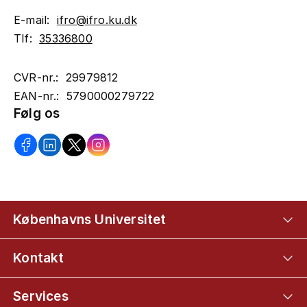
E-mail:
ifro@ifro.ku.dk
Tlf:
35336800
CVR-nr.: 29979812
EAN-nr.: 5790000279722
Følg os
Københavns Universitet
Kontakt
Services