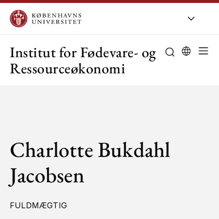
KU
/
Om KU
/
O
Institut for Fødevare- og
Ressourceøkonomi
Charlotte Bukdahl
Jacobsen
FULDMÆGTIG