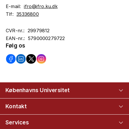
E-mail:
ifro@ifro.ku.dk
Tlf:
35336800
CVR-nr.: 29979812
EAN-nr.: 5790000279722
Følg os
Københavns Universitet
Kontakt
Services