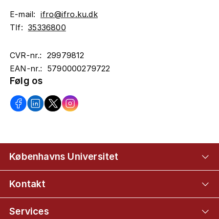
E-mail:
ifro@ifro.ku.dk
Tlf:
35336800
CVR-nr.: 29979812
EAN-nr.: 5790000279722
Følg os
Københavns Universitet
Kontakt
Services