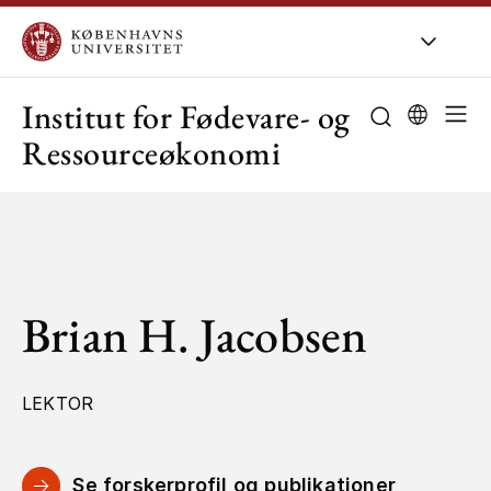
KU
/
Om KU
/
O
Institut for Fødevare- og
Ressourceøkonomi
Brian H. Jacobsen
LEKTOR
Se forskerprofil og publikationer