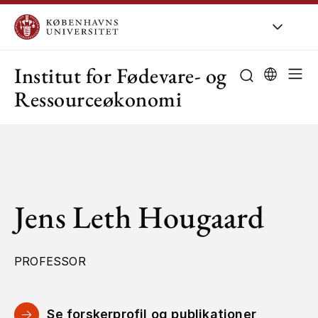
KU
/
Om KU
/
O
Institut for Fødevare- og
Ressourceøkonomi
Jens Leth Hougaard
PROFESSOR
Se forskerprofil og publikationer