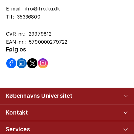
E-mail:
ifro@ifro.ku.dk
Tlf:
35336800
CVR-nr.: 29979812
EAN-nr.: 5790000279722
Følg os
Københavns Universitet
Kontakt
Services