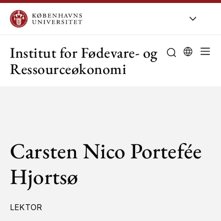
KU
/
Om KU
/
O
Institut for Fødevare- og
Ressourceøkonomi
Carsten Nico Portefée
Hjortsø
LEKTOR