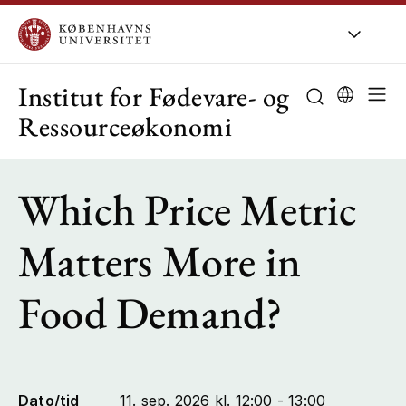
KU
/
Om KU
/
Organisation
/
In
Institut for Fødevare- og
Ressourceøkonomi
Om instituttet
Which Price Metric
Forskning
Matters More in
Uddannelse
Food Demand?
Medarbejdere
Samarbejde
Dato/tid
11. sep. 2026 kl. 12:00 - 13:00
Rådgivning