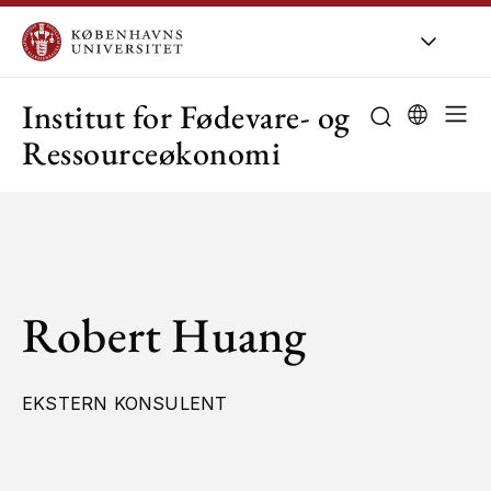
KU
/
Om KU
/
O
Institut for Fødevare- og
Ressourceøkonomi
Robert Huang
EKSTERN KONSULENT