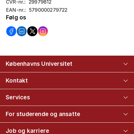
CVR-nr.: 29979812
EAN-nr.: 5790000279722
Følg os
Københavns Universitet
Kontakt
Services
For studerende og ansatte
Job og karriere