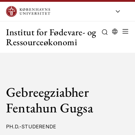
KU
/
Om KU
/
O
Institut for Fødevare- og
Ressourceøkonomi
Gebreegziabher
Fentahun Gugsa
PH.D.-STUDERENDE