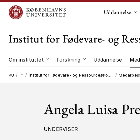
Uddannelse
Un
Institut for Fødevare- og R
Om instituttet
Forskning
Uddannelse
Med
Undermenu til "Om instituttet"
Undermenu til "Forskni
…
KU
Institut for Fødevare- og Ressourceøkonomi
Medarbej
Angela Luisa Pr
UNDERVISER