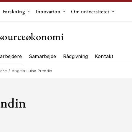
Forskning
Innovation
Om universitetet
dermenu til "Uddannelse"
Undermenu til "Forskning"
Undermenu til "Innovation"
Undermen
essourceøkonomi
arbejdere
Samarbejde
Rådgivning
Kontakt
ng"
dere
Angela Luisa Prendin
endin