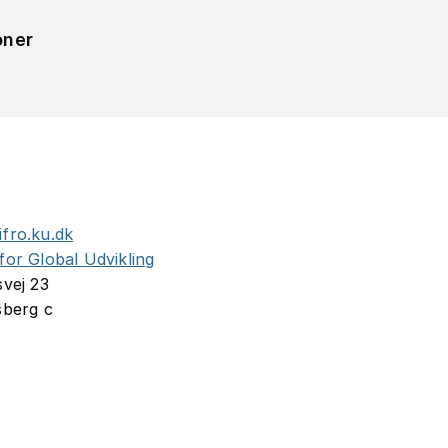
oner
fro.ku.dk
for Global Udvikling
svej 23
sberg c