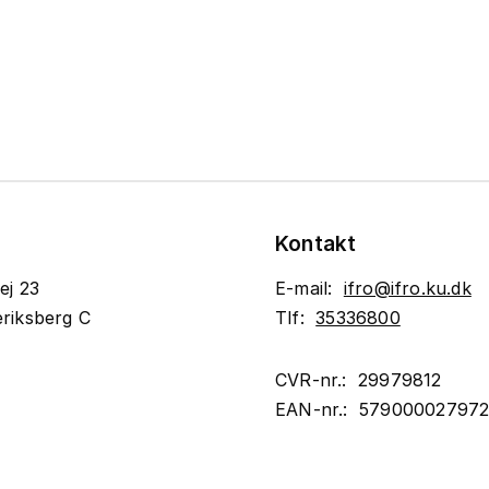
Kontakt
ej 23
E-mail:
ifro@ifro.ku.dk
riksberg C
Tlf:
35336800
CVR-nr.: 29979812
EAN-nr.: 57900002797